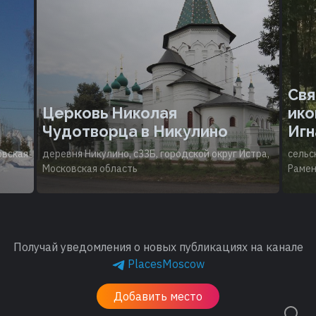
Свя
Церковь Николая
ико
Чудотворца в Никулино
Игн
овская
деревня Никулино, с33Б, городской округ Истра,
сельс
Московская область
Рамен
Получай уведомления о новых публикациях на канале
PlacesMoscow
Добавить место