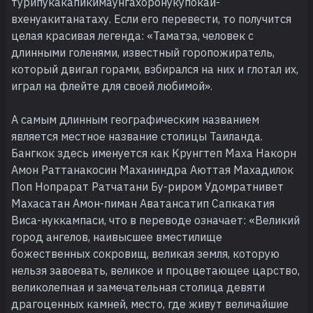
турипукакапикимаунгахоронукупокай-
вхенуакитанатаху. Если его перевести, то получится
целая красивая легенда: «Таматэа, человек с
длинными голенями, известный горопожиратель,
который двигал горами, взбирался на них и глотал их,
играл на флейте для своей любимой».
А самым длинным географическим названием
является местное название столицы Таиланда.
Бангкок здесь именуется как Крунгтеп Маха Накорн
Амон Раттанакосин Маханиндра Аюттая Махадилок
Поп Нопрарат Ратчатани Бу-риром Удомратнивет
Махасатан Амон-пиман Аватансатип Сапкакатия
Виса-нуккампаси, что в переводе означает: «Великий
город ангелов, наивысшее вместилище
божественных сокровищ, великая земля, которую
нельзя завоевать, великое и процветающее царство,
великолепная и замечательная столица девяти
драгоценных камней, место, где живут величайшие