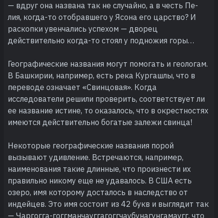
— вдруг она названа так не случайно, а в честь Пе-
лия, когда-то отобравшего у Ясона его царство? И
раскопки увенчались успехом — дворец
действительно когда-то стоял у подножия горы…
Географические названия могут помогать и геологам.
В Башкирии, например, есть река Кургашлы, что в
переводе означает «Свинцовая». Когда
исследователи решили проверить, соответствует ли
ее название истине, то оказалось, что в окрестностях
имеются действительно богатые залежи свинца!
Некоторые географические названия порой
вызывают удивление. Встречаются, например,
наименования такие длинные, что произнести их
правильно никому еще не удавалось. В США есть
озеро, имя которому досталось в наследство от
индейцев. Это имя состоит из 42 букв и выглядит так
— Чаргогга-гоггманчауггагоггчаубунагунгамаугг, что