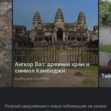
Ангкор Ват: древний храм и
символ Камбоджи
е
Тай
Камбоджа, Сием Рип
Получай уведомления о новых публикациях на канале