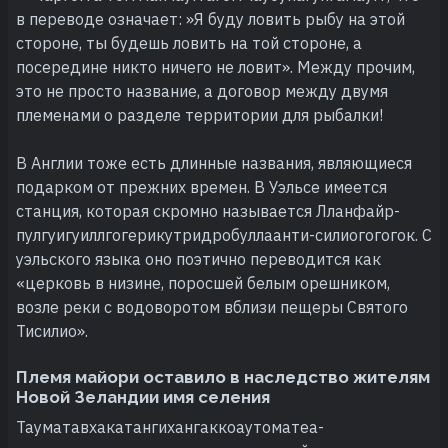
в переводе означает: »Я буду ловить рыбу на этой
стороне, ты будешь ловить на той стороне, а
посередине никто ничего не ловит». Между прочим,
это не просто название, а договор между двумя
племенами о разделе территории для рыбалки!
В Англии тоже есть длинные названия, являющиеся
подарком от прежних времен. В Уэльсе имеется
станция, которая скромно называется Лланфайр-
пулгуигуиллгогерикутридробуллаанти-силиогогогок. С
уэльского языка оно поэтично переводится как
«церковь в низине, поросшей белым орешником,
возле реки с водоворотом вблизи пещеры Святого
Тисилио».
Племя майори оставило в наследство жителям
Новой Зеландии имя селения
Тауматавхакатангихангаккоаутоматеа-