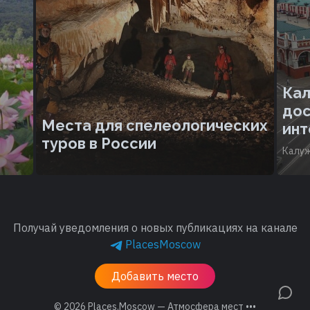
Кал
дос
Места для спелеологических
инт
туров в России
Калуж
Получай уведомления о новых публикациях на канале
PlacesMoscow
Добавить место
© 2026
Places.Moscow — Атмосфера мест •••