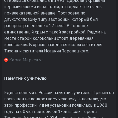
открылась снова лишь в 1991. Церковь украшена
керамическими изразцами, что делает ее очень
привлекательной внешне. Построена по
двухстолповому типу застройки, который был
распространен еще с 17 века. В Торопце
единственный храм с такой застройкой. Рядом на
месте старой колокольни стоит деревянная
колокольня. В храме находятся иконы святителя
Тихона и святителя Исаакия Торопецкого.
Карла Маркса ул.
Памятник учителю
Единственный в России памятник учителю. Причем он
посвящен не конкретному человеку, а всем людям
этой профессии. Идея установки появилась в 1968
году на 60-летний юбилей 1-ой школы города
Торопца. А открыт в 1974 году, отлит из бронзы.