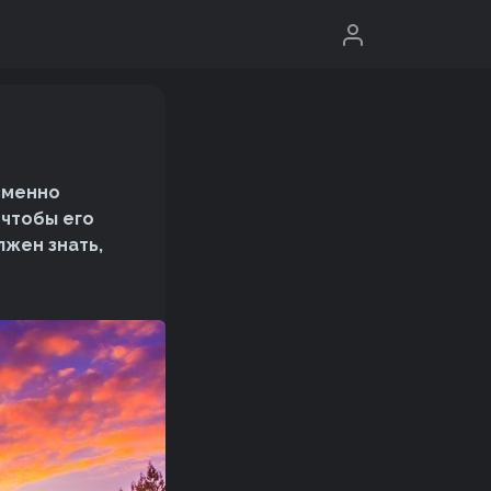
й
зменно
 чтобы его
лжен знать,