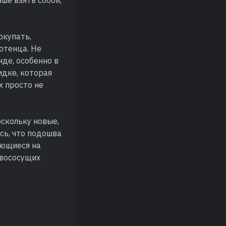
чше взять собой,
окупать,
лотенца. Не
нде, особенно в
идке, которая
х просто не
скольку новые,
сь, что подошва
ающиеся на
овососущих