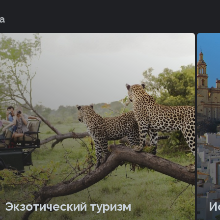
а
Экзотический туризм
И