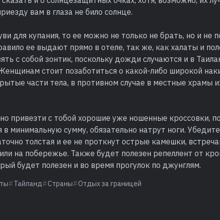
сказать и о солнцезащитных очках, хотя, возможно, их лу
приезду вам в глаза не било солнце.
ви для купания, то ее можно не только не брать, но и не п
равило ее выдают прямо в отеле, так же, как халаты и по
ять с собой зонтик, поскольку дожди случаются и в Таила
 Женщинам стоит позаботиться о какой-либо широкой нак
ытые части тела, в противном случае в местные храмы и
о привезти с тобой хорошие уже ношенные кроссовки, по
я в минимальную сумму, обязательно натрут ноги. Убедите
точно толстая и ее не проткнут острые камешки, встреч
или на побережье. Также будет полезен репеллент от кр
рый будет полезен и во время прогулок по джунглям.
ты
Тайланд
Страны
Отдых за границей