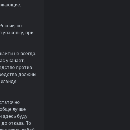
нижающие;
оссии, но,
ю упаковку, при
айти не всегда.
ас укачает,
редство против
 средства должны
аиланде
статочно
ообще лучше
и здесь буду
 до отказа. То