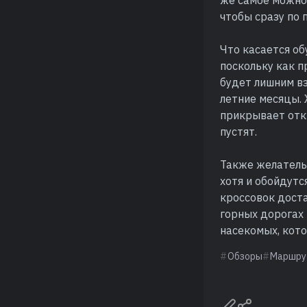
же самое можно 
чтобы сразу по 
Что касается обу
поскольку как п
будет лишним вз
летние месяцы.
прикрывает откр
пустят.
Также желательн
хотя и обойдутс
кроссовок доста
горных дорогах 
насекомых, кото
Обзоры
Маршру