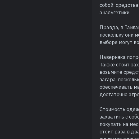
собой: средств
анальгетики.
Правда, в Таила
поскольку они м
выборе могут в
Наверняка потре
Также стоит захв
возьмите средст
загара, посколь
обеспечивать м
достаточно агре
Стоимость одеж
захватить с соб
покупать на мес
стоит раза в дв