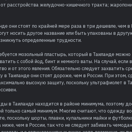
а от расстройства желудочно-кишечного тракта; жаропо
нде они стоят по крайней мере раза в три дешевле, чем в Р
огут носить другое название или быть упакованы в другу
озникнуть определенные трудности.
буется мозольный пластырь, который в Таиланде можно н
атить с собой йод, бинт и немного ваты. На случай, если в
во и от этого явления. Обязательно следует захватить с
ку в Таиланде они стоят дороже, чем в России. При этом,
аксимально высокую защиту, поскольку ультрафиолет в Т
ссивен.
ды в Таиланде находится в районе минимума, поэтому до
ой только самый минимум. Многие считают, что одежду в
те, поскольку шорты, плавки, купальники майки и футболк
а ниже, чем в России, так что не следует забивать чемодан