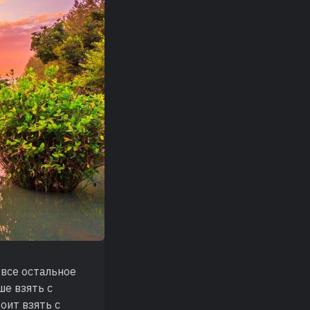
о все остальное
ше взять с
оит взять с