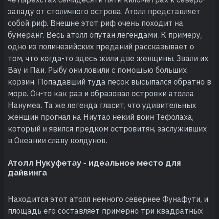
западу от столичного острова. Атолл представляет
собой риф. Внешне этот риф очень походит на
бумеранг. Весь атолл опутан легендами. К примеру,
одно из полинезийских преданий рассказывает о
том, что когда-то здесь жили две женщины. Звали их
Вау и Паи. Рыбу они ловили с помощью больших
корзин. Попадавший туда песок высыпался обратно в
море. Он-то как раз и образовал островки атолла
Нанумеа. Та же легенда гласит, что удивительных
женщин прогнал на Ниутао некий воин Тефолаха,
который и явился предком островитян, заслуживших
в Океании славу колдунов.
Атолл Нукуфетау - идеальное место для
дайвинга
Находится этот атолл немного севернее Фунафути, и
площадь его составляет примерно три квадратных