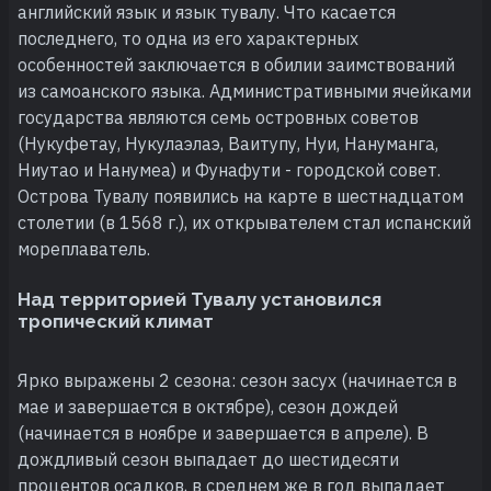
английский язык и язык тувалу. Что касается
последнего, то одна из его характерных
особенностей заключается в обилии заимствований
из самоанского языка. Административными ячейками
государства являются семь островных советов
(Нукуфетау, Нукулаэлаэ, Ваитупу, Нуи, Нануманга,
Ниутао и Нанумеа) и Фунафути - городской совет.
Острова Тувалу появились на карте в шестнадцатом
столетии (в 1568 г.), их открывателем стал испанский
мореплаватель.
Над территорией Тувалу установился
тропический климат
Ярко выражены 2 сезона: сезон засух (начинается в
мае и завершается в октябре), сезон дождей
(начинается в ноябре и завершается в апреле). В
дождливый сезон выпадает до шестидесяти
процентов осадков, в среднем же в год выпадает