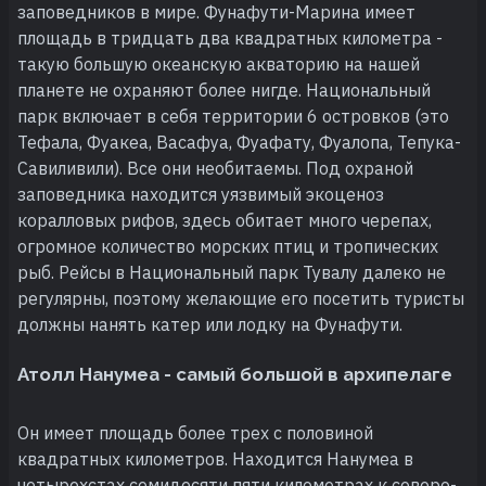
заповедников в мире. Фунафути-Марина имеет
площадь в тридцать два квадратных километра -
такую большую океанскую акваторию на нашей
планете не охраняют более нигде. Национальный
парк включает в себя территории 6 островков (это
Тефала, Фуакеа, Васафуа, Фуафату, Фуалопа, Тепука-
Савиливили). Все они необитаемы. Под охраной
заповедника находится уязвимый экоценоз
коралловых рифов, здесь обитает много черепах,
огромное количество морских птиц и тропических
рыб. Рейсы в Национальный парк Тувалу далеко не
регулярны, поэтому желающие его посетить туристы
должны нанять катер или лодку на Фунафути.
Атолл Нанумеа - самый большой в архипелаге
Он имеет площадь более трех с половиной
квадратных километров. Находится Нанумеа в
четырехстах семидесяти пяти километрах к северо-