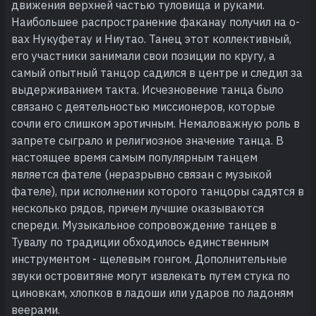
движения верхней частью туловища и руками.
Наибольшее распространение факанау получил на о-
вах Нукуфетау и Ниутао. Танец этот коллективный,
его участники занимали свои позиции по кругу, а
самый опытный танцор садился в центре и следил за
выдерживанием такта. Исчезновение танца было
связано с деятельностью миссионеров, которые
сочли его слишком эротичным. Немаловажную роль в
запрете сыграло и религиозное значение танца. В
настоящее время самым популярным танцем
является фателе (неразрывно связан с музыкой
фателе), при исполнении которого танцоры садятся в
несколько рядов, причем лучшие оказываются
спереди. Музыкальное сопровождение танцев в
Тувалу по традиции обходилось единственным
инструментом - щелевым гонгом. Дополнительные
звуки островитяне могут извлекать путем стука по
циновкам, хлопков в ладоши или ударов по ладоням
веерами.