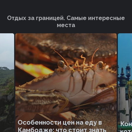
Отдых за границей. Cамые интересные
места
Особенности цен на еду в
Кон
Камбодже: что стоит знать
кот