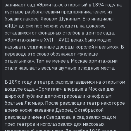
занимает сад «Эрмитаж», открытый в 1894 году на
пустыре разбогатевшим предпринимателем, из
бывших лакеев, Яковом Щукиным. Его инициалы
«ЯЩ» до сих пор можно увидеть на цоколях,
оставшихся от фонарных столбов в центре сада.
«Эрмитажами» в XVII – XVIII веках было модно
называть уединенные дворцы королей и вельмож. В
переводе это слово обозначает «жилище
отшельника». Тем не менее в Москве эрмитажами
стали называть весьма шумные и людные места.
В 1896 году в театре, располагавшемся на открытом
воздухе сада «Эрмитаж», впервые в Москве для
широкой публики демонстрировали кинофильм
братьев Люмьер. После революции театр некоторое
время носил название Дворец Октябрьской
революции имени Свердлова, а сад звался садом
трех театров и использовался для массовых