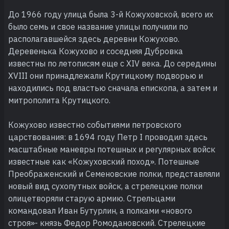
До 1966 году улица была 3-й Кожуховской, всего их
было семь и свое название улицы получили по
располагавшейся здесь деревни Кожухово.
Деревенька Кожухово и соседняя Дубровка
известны по летописям еще с XIV века. До середины
XVIII они принадлежали Крутицкому подворью и
находились под властью сначала епископа, а затем и
митрополита Крутицкого.
Кожухово известно событиями петровского
царствования: в 1694 году Петр I проводил здесь
масштабные маневры потешных и регулярных войск
известные как «Кожуховский поход». Потешные
Преображенский и Семеновские полки, представляли
новый вид сухопутных войск, а стрелецкие полки
олицетворяли старую армию. Стрельцами
командовал Иван Бутурлин, а полками «нового
строя»- князь Федор Ромодановский. Стрелецкие