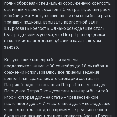
полки обороняли специально сооруженную крепость,
с земляным валом высотой 3,5 метра, глубоким рвом
и бойницами. Наступавшие полки обязаны были рыть
траншеи, подкопы, взрывать крепостной вал и
штурмовать крепость. Однако осаждавшие столь
быстро добились успеха, что Петр I распорядился
отвести их на исходные рубежи и начать штурм
заново.
Кожуховские маневры были самыми
продолжительными: с 30 сентября до 18 октября, в
сражении использовались все приемы ведения
войны. План сражения, его сценарий составлял
Патрик Гордон – наставник Петра I в военном деле.
По оценке Петра I, кожуховские маневры были той
игрой, которая должна стать «предвестником
настоящего дела». И «настоящее дело» последовало
через два года, когда во время уже реальных боев
была взята важная турецкая крепость Азов, и Россия