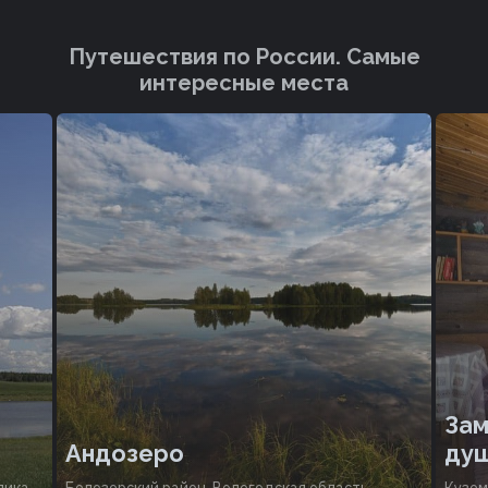
Путешествия по России. Cамые
интересные места
Зам
Андозеро
душ
лика
Белозерский район, Вологодская область,
Кузем