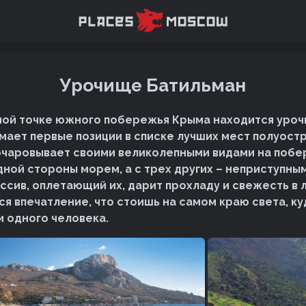
Урочище Батильман
ной точке южного побережья Крыма находится уроч
мает первые позиции в списке лучших мест полуостр
чаровывает своими великолепными видами на побе
дной стороны морем, а с трех других – неприступны
ссив, оплетающий их, дарит прохладу и свежесть в 
ся впечатление, что стоишь на самом краю света, к
и одного человека.