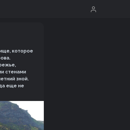
ище, которое
ова.
режье,
ми стенами
летний зной.
уда еще не