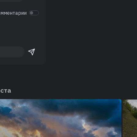
омментарии
еста