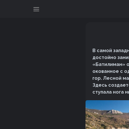
В самой запад
достойно зани
«Батилиман» о
окованное с о
гор. Лесной ма
Здесь создает
ступала нога н