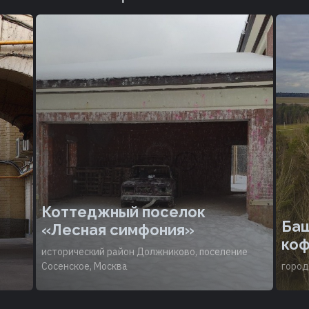
Коттеджный поселок
Баш
«Лесная симфония»
коф
исторический район Должниково, поселение
Сосенское, Москва
город