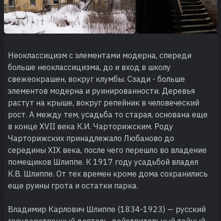
Неоклассицизм с элементами модерна, спереди
больше неоклассицизма, до и вход в школу
свежеокрашен, вокруг клумбы. Сзади - больше
элементов модерна и руинированности. Деревья
растут на крыше, вокруг репейник в человеческий
рост. А между тем, усадьба то старая, основана еще
в конце XVII века К.И. Чарторижским. Роду
Чарторижских принадлежало Любаново до
середины XIX века, после чего перешло во владение
помещиков Шлиппе. К 1917 году усадьбой владел
К.В. Шлиппе. От тех времен кроме дома сохранились
еще руины грота и остатки парка.
Владимир Карлович Шлиппе (1834-1923) — русский
государственный деятель, действительный тайный