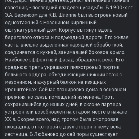
советник, - последний владелец усадьбы. В 1900-х гг.
Э.А. Беренсом для К.В. Шлиппе был выстроен новый
одноэтажный с мезонином кирпичный
оштукатуренный дом. Корпус вытянут вдоль
берегового откоса и подъездной дороги. Его жилая
часть, внешне выделенная нарядной обработкой,
соединяется с кухней, занимавшей боковое крыло.
Наиболее эффектный фасад обращен к реке. Его
среднюю треть украшают пилястровый портик
большого ордера, объединяющий нижний этаж с
мезонином, и ажурный балкон на изящных
кронштейнах. Сейчас планировка дома в основном
прежняя, но связь помещений изменена. Грот,
сохранившийся до наших дней, в склоне партера
устроен или возобновлен на старом месте в начале
XX в. Скорее всего, над гротом была смотровая
площадка, от которой с двух сторон к нему вела
лестница. В Любаново до сей поры существует