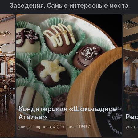
Заведения. Cамые интересные места
Кондитерская «Шоколадное
Ателье»
Рес
улица Покровка, 40, Москва, 105062
улица