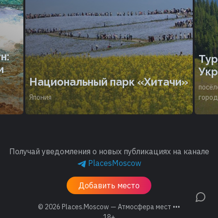
н:
Тур
и
Укр
Национальный парк «Хитачи»
посёл
Япония
город
Получай уведомления о новых публикациях на канале
PlacesMoscow
Добавить место
© 2026
Places.Moscow — Атмосфера мест •••
18+