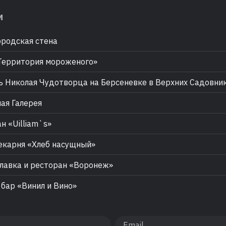
м
родская стена
ерритория мороженого»
 Николая Чудотворца на Берсеневке в Верхних Садовни
ая Галерея
н «Uilliam`s»
карня «Хлеб насущный»
лавка и ресторан «Воронеж»
бар «Винил и Вино»