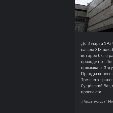
До 3 марта 1934
начале XIX века
которое было р
проходит от Лен
примыкает 3-я у
Правды пересек
Третьего трансп
Сущёвский Вал,
проспекта.
Архитектура
Мо