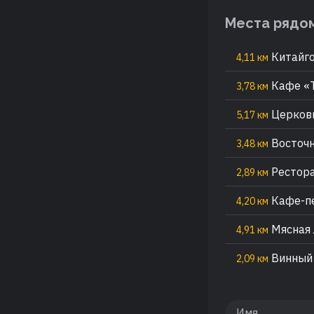
Места рядо
Китайго
4,11 км
Кафе «Т
3,78 км
Церковь
5,17 км
Восточн
3,48 км
Рестора
2,89 км
Кафе-пе
4,20 км
Мясная 
4,91 км
Винный 
2,09 км