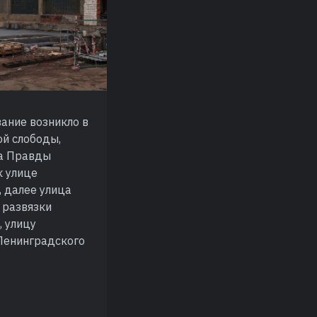
вание возникло в
ой слободы,
ца Правды
к улице
, далее улица
 развязки
, улицу
 Ленинградского