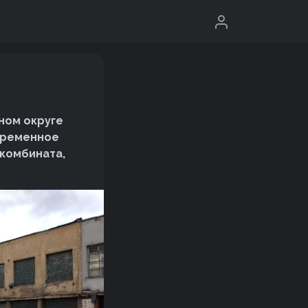
ном округе
овременное
 комбината,