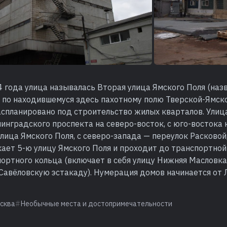
 года улица называлась Вторая улица Ямского Поля (наз
) по находившемуся здесь пахотному полю Тверской-Ямск
аспланировано под строительство жилых кварталов. Ули
инградского проспекта на северо-восток, с юго-востока 
лица Ямского Поля, с северо-запада — переулок Расковой
ает 5-ю улицу Ямского Поля и проходит до транспортной
ортного кольца (включает в себя улицу Нижняя Масловка
 Савёловскую эстакаду). Нумерация домов начинается от
сква
Необычные места и достопримечательности