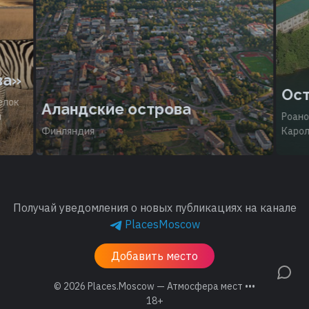
ва»
Ост
ёлок
Аландские острова
й
Роано
Финляндия
Карол
Получай уведомления о новых публикациях на канале
PlacesMoscow
Добавить место
© 2026
Places.Moscow — Атмосфера мест •••
18+