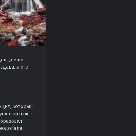
одопад еще
оздавала его
ьцит, который,
туфовый налет.
образовал
 водопада.