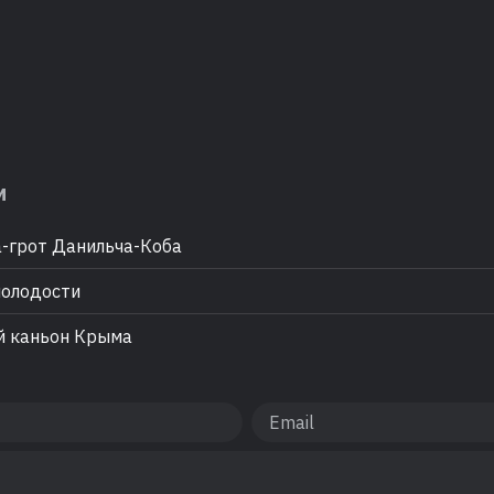
м
грот Данильча-Коба
олодости
й каньон Крыма