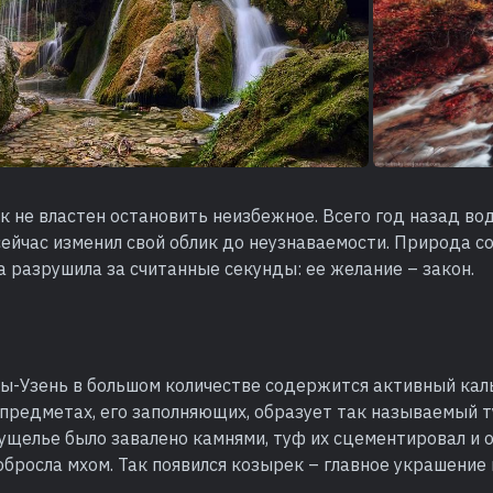
к не властен остановить неизбежное. Всего год назад в
сейчас изменил свой облик до неузнаваемости. Природа с
а разрушила за считанные секунды: ее желание – закон.
ры-Узень в большом количестве содержится активный кал
 предметах, его заполняющих, образует так называемый 
ущелье было завалено камнями, туф их сцементировал и 
обросла мхом. Так появился козырек – главное украшение