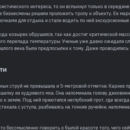
ристического интереса, то он вспыхнул только в середине 
 бизнесмены решили проложить тропу к объекту. Ее мар
очками для отдыха и стали водить по ней экскурсионные
ода козырек обрушился, так как достиг критической масс
го перепада температуры. Ученые уже давно ожидали сл
рошлого века были предпосылки к тому. Даже проводилис
ти
ных струй не превышала и 5-метровой отметки. Карниз п
шапку из кудрявого мха. Она напоминала голову диковинн
 к земле. Под ней приютился неглубокий грот, где всегда
стекала с уступа, разбиваясь на тонкие ручейки, напоми
что бессмысленно говорить о былой красоте того, чего сей