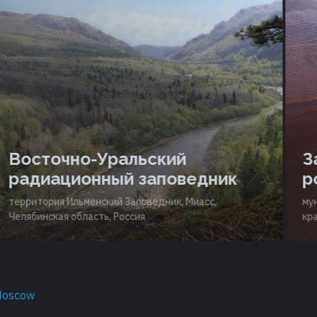
Восточно-Уральский
З
радиационный заповедник
р
территория Ильменский Заповедник, Миасс,
мун
Челябинская область, Россия
кра
Moscow