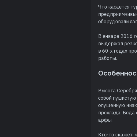
Что касается ту
предприимчивые
оборудовали лав
В январе 2016 г
выдержал резко
в 60-х годах п
работы.
Особеннос
Высота Серебря
собой пушистую 
опущенную низко
прохлада. Вода 
арфы.
Кто-то скажет, 