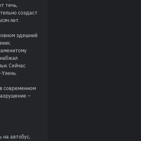
т течь,
ательно создаст
сяч лет.
сновном здешний
вник.
знаменитому
снабжал
ьи. Сейчас
-Узень.
 в современном
 разрушение –
 на автобус,