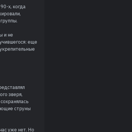
90-х, когда
кировали,
 группы.
ы и не
учившегося: еще
ь укрепительные
редставлял
ого зверя,
 сохранялась
нающие струны
час уже нет. Но