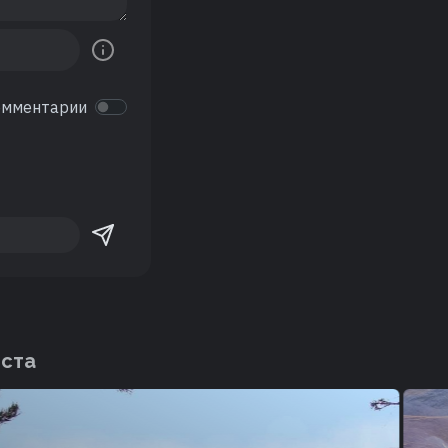
омментарии
еста