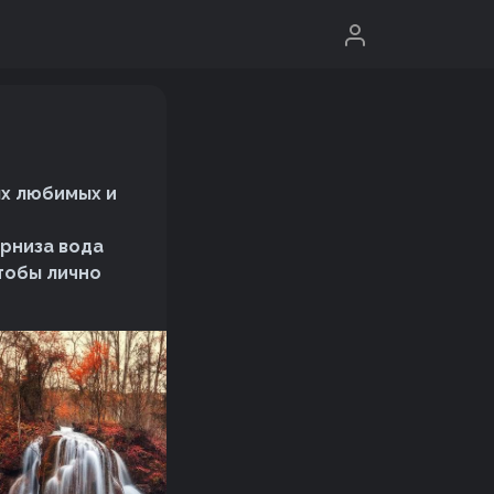
ых любимых и
арниза вода
чтобы лично