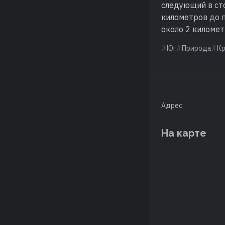
следующий в сто
километров до 
около 2 километ
Юг
Природа
К
Адрес
На карте