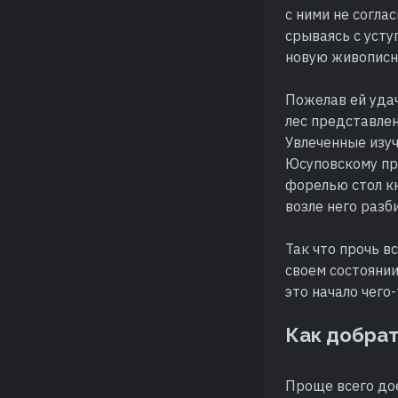
с ними не согла
срываясь с усту
новую живописну
Пожелав ей удач
лес представлен
Увлеченные изуч
Юсуповскому пр
форелью стол кн
возле него разб
Так что прочь в
своем состоянии
это начало чего
Как добра
Проще всего дое