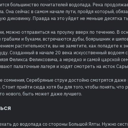
сится большинство почитателей водопада. Река продолжае
па. Она сейчас в самом начале пути, пройдя который, обяз
ю диковинку. Правда на это уйдет не меньше десятка ты
и, можно отправиться на проулку вверх по течению. В о
 грабами и буками, встречаются дубы, боярышник и шипо
ением растительности, вы не заметите, как попадете к 
уду. Созданный в начале 20 века искусственный водоем 
язя Феликса Феликсовича, а нередко и самой царской сем
ивают палаточные лагеря и ходят смотреть на исток Сары
се сомнения, Серебряные струи достойно смотрятся даже
. Стоит прийти сюда хотя бы для того, чтобы понять, что
-то нового, быть может даже лучшего.
ться
хать до водопада со стороны Большой Ялты. Нужно сесть