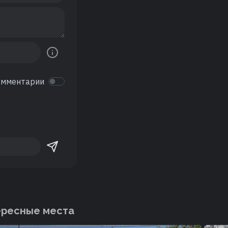
омментарии
ересные места