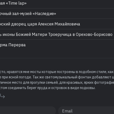
ая «Time lap»
чный зал-музей «Наследие»
ский дворец царя Алексея Михайловича
 иконы Божией Матери Троеручица в Орехово-Борисово
рма Перерва
сто, нравятся мне мосты которые построены в подобном стиле, как
 при ясной погоде. Так же светомузыкальный фонтан добавляют 
личное место для прогулки семьей, для красивых, ярких фотографи
стом соединить берег пруда и островок в виде подковы.