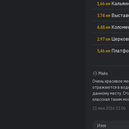
Кальянн
1,66 км
Выставо
3,74 км
Коломен
4,48 км
Церковь
2,97 км
Платфо
5,46 км
Maks
Очень красивое ме
отражаются в воде
данному месту. От
классная таким мо
21 мая 2016 11:06