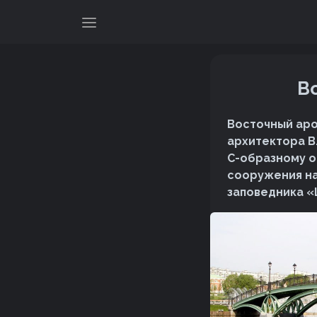
В
Восточный аро
архитектора В
С-образному о
сооружения н
заповедника «