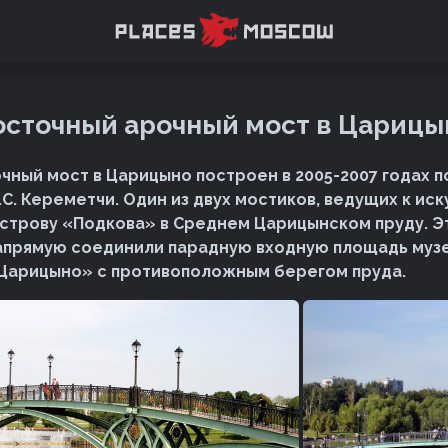
осточный арочный мост в Царицы
чный мост в Царицыно построен в 2005-2007 годах п
.С. Кереметчи. Один из двух мостиков, ведущих к ис
строву «Подкова» в Среднем Царицынском пруду. 
апрямую соединили парадную входную площадь муз
Царицыно» с противоположным берегом пруда.