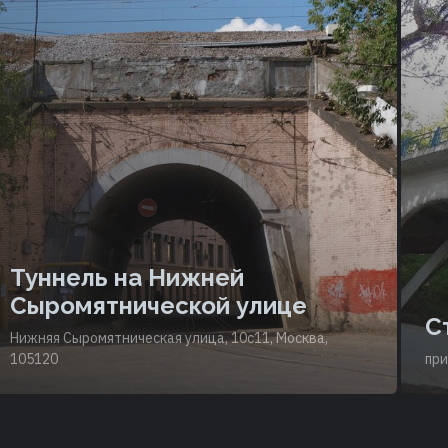
Туннель на Нижней
Сыромятнической улице
С
Нижняя Сыромятническая улица, 10с11, Москва,
105120
при