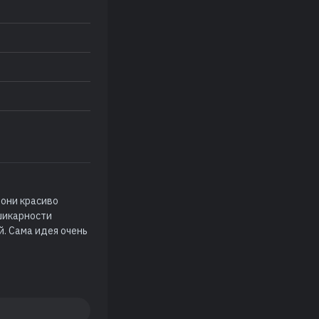
 они красиво
шикарности
й. Сама идея очень