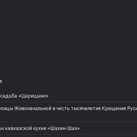
м
усадьба «Царицыно»
оицы Живоначальной в честь тысячелетия Крещения Руси
н кавказской кухни «Шахин-Шах»