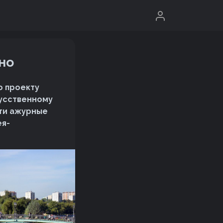
но
о проекту
кусственному
Эти ажурные
ея-