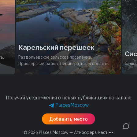
Карельский перешеек
Сис
ь,
Раздольевское сельское поселение,
Приозерский район, Ленинградская область
балка
Получай уведомления о новых публикациях на канале
PlacesMoscow
Добавить место
© 2026
Places.Moscow — Атмосфера мест •••