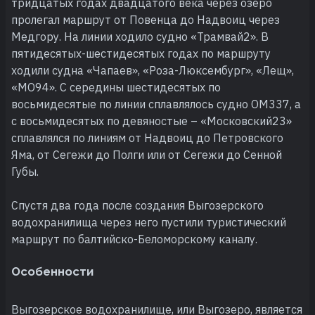
тридцатых годах двадцатого века через озеро
пролегал маршрут от Повенца до Надвоиц через
Медгору. На линии ходило судно «Трамвай2». В
пятидесятых-шестидесятых годах по маршруту
ходили судна «Чапаев», «Роза-Люксембург», «Лещ»,
«МО94». С середины шестидесятых по
восьмидесятые по линии сплавлялось судно ОМ337, а
с восьмидесятых по девяностые – «Московский23»
сплавлялся по линиям от Надвоиц до Петровского
Яма, от Сегежи до Полги или от Сегежи до Сенной
Губы.
Спустя два года после создания Выгозерского
водохранилища через него пустили туристический
маршрут по балтийско-Беломорскому каналу.
Особенности
Выгозерское водохранилище, или Выгозеро, является