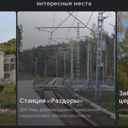
интересные места
Заб
Станция «Раздоры»
цер
руг,
ДПК Новь, деревня Барвиха, Одинцовский
село 
городской округ, Московская область
Моско