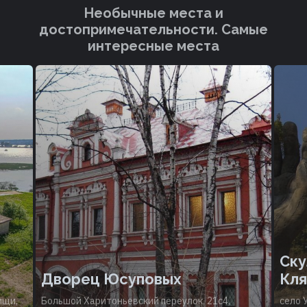
Необычные места и
достопримечательности. Cамые
интересные места
Ску
Дворец Юсуповых
Кля
ищи,
Большой Харитоньевский переулок, 21с4,
село 