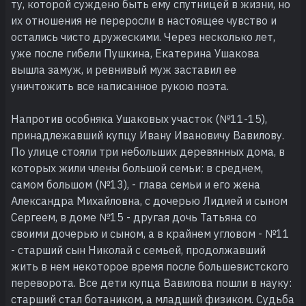
ту, которой суждено быть ему спутницей в жизни, но
их отношения не переросли в настоящее чувство и
остались чисто дружескими. Через несколько лет,
уже после гибели Пушкина, Екатерина Ушакова
вышла замуж, и ревнивый муж заставил ее
уничтожить все написанное рукою поэта.
Напротив особняка Ушаковых участок (№11-15),
принадлежавший купцу Ивану Ивановичу Вавилову.
По улице стояли три небольших деревянных дома, в
которых жили члены большой семьи: в среднем,
самом большом (№13), - глава семьи и его жена
Александра Михайловна, с дочерью Лидией и сыном
Сергеем, в доме №15 - другая дочь Татьяна со
своими дочерью и сыном, а в крайнем угловом - №11
- старший сын Николай с семьей, продолжавший
жить в нем некоторое время после большевистского
переворота. Все дети купца Вавилова пошли в науку:
старший стал ботаником, а младший физиком. Судьба