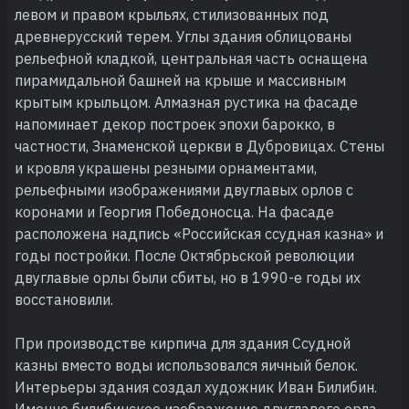
левом и правом крыльях, стилизованных под
древнерусский терем. Углы здания облицованы
рельефной кладкой, центральная часть оснащена
пирамидальной башней на крыше и массивным
крытым крыльцом. Алмазная рустика на фасаде
напоминает декор построек эпохи барокко, в
частности, Знаменской церкви в Дубровицах. Стены
и кровля украшены резными орнаментами,
рельефными изображениями двуглавых орлов с
коронами и Георгия Победоносца. На фасаде
расположена надпись «Российская ссудная казна» и
годы постройки. После Октябрьской революции
двуглавые орлы были сбиты, но в 1990-е годы их
восстановили.
При производстве кирпича для здания Ссудной
казны вместо воды использовался яичный белок.
Интерьеры здания создал художник Иван Билибин.
Именно билибинское изображение двуглавого орла