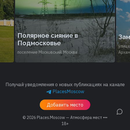
Полярное сияние в
Зам
Подмосковье
улица
поселение Московский, Москва
Архан
Получай уведомления о новых публикациях на канале
PlacesMoscow
Добавить место
© 2026
Places.Moscow — Атмосфера мест •••
18+