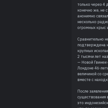
только через 4 
конечно же, не 
анонимно связал
несколько ради
огромных крыс и
Сравнительно н
подтверждена н
крупных ископае
2 тысячи лет на
— Новой Гвинеи 
Лондоне 46-лет
величиной со ср
вместе с находк
После заявлени
существования в
это индонезийск