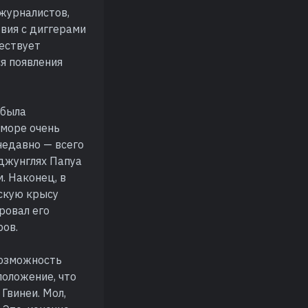
 журналистов,
твия с диггерами
ществует
я появления
 была
иморе очень
недавно — всего
 джунглях Папуа
. Наконец, в
скую крысу
ровал его
ров.
возможность
положение, что
Гвинеи. Мол,