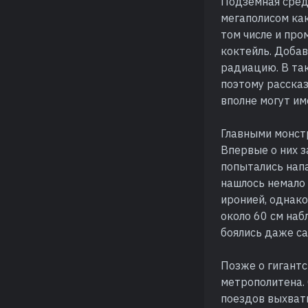
Подземная среда
мегаполисом как
том числе и пр
коктейль. Добав
радиацию. В та
поэтому рассказ
вполне могут им
Главными монст
Впервые о них з
попытались нап
нашлось немало
иронией, однако
около 60 см наб
боялись даже с
Позже о гигант
метрополитена. 
поездов выхват