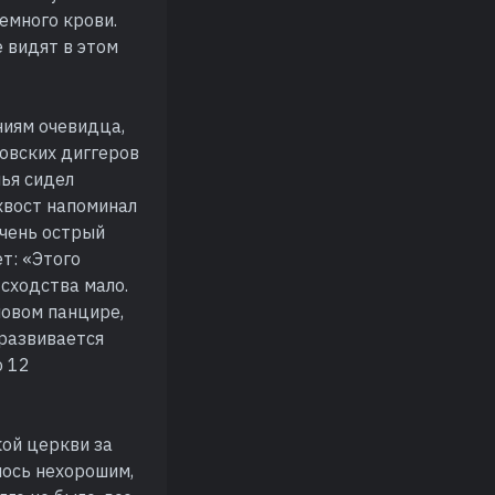
емного крови.
е видят в этом
ниям очевидца,
ковских диггеров
лья сидел
хвост напоминал
чень острый
т: «Этого
сходства мало.
новом панцире,
 развивается
о 12
кой церкви за
лось нехорошим,