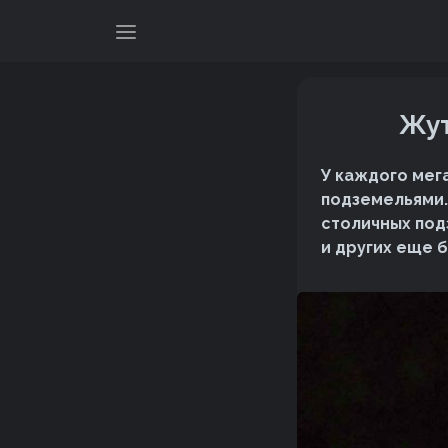
Жут
У каждого мега
подземельями. 
столичных под
и других еще 