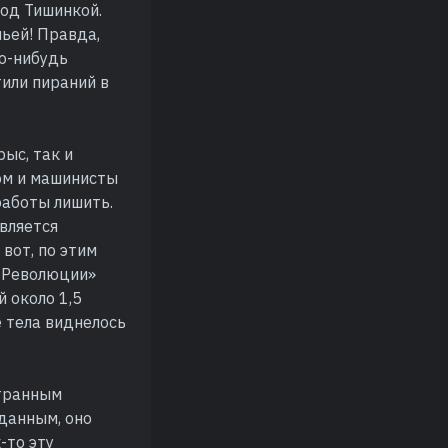
под Тишинкой.
ьей! Правда,
го-нибудь
тили пираний в
ыс, так и
ом и машинисты
работы лишить.
является
вот, по этим
ь Революции»
 около 1,5
е тела виднелось
странным
 данным, оно
-то эту