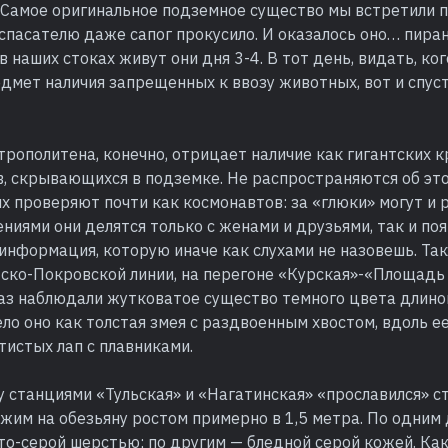
. Самое оригинальное подземное существо мы встретили 
пасателю даже сапог прокусило. И оказалось оно… пиран
 в наших стоках живут они дня 3-4. В тот день, видать, ко
дмет наличия запрещенных к ввозу животных, вот и спус
рополитена, конечно, отрицает наличие как гигантских кр
в, скрывающихся в подземке. Не распространяются об эт
х проверяют почти как космонавтов: за «глюки» могут и 
ниями они делятся только с женами и друзьями, так и по
нформация, которую иначе как слухами не назовешь. Так 
атско-Покровской линии, на перегоне «Курская»-«Площад
аз наблюдали жутковатое существо темного цвета длиной
ло оно как толстая змея с раздвоенным хвостом, вдоль е
тистых лап с плавниками.
у станциями «Тульская» и «Нагатинская» «прославился» 
жим на обезьяну ростом примерно в 1,5 метра. По одним
о-серой шерстью; по другим — бледной серой кожей. Как