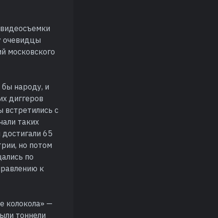
ы видеосъемки
у очевидцы
ий московского
бы народу, и
их диггеров
ы встретились с
чали таких
 достигали 65
трии, но потом
щались по
аправлению к
е колокола» —
рыли тоннели