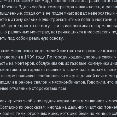
 — это совсем иной мир, особенно если она располагаетс
 Москва. Здесь особые температура и влажность, а разли
омышленные, создают в ее подземных водах невероятный 
ьте к этому сильные электромагнитные поля, а местами 
кой среде просто не могут жить или выживать нормальны
ы о различных монстрах, встречающихся в московских по
еть под собой реальную основу.
рами московских подземелий считаются огромные крысы
аговорили в 1989 году. По городу ходили упорные слухи, ч
асть на монтеров, обслуживающих газовые коммуникации.
 скептиков, которые отнеслись к таким разговорам с не
 вскоре появились сообщения, что крыс длиной почти мет
людали в районе свалок и мясокомбинатов. Говорили, что 
амые отчаянные сторожевые псы.
ских крысах якобы поведали журналистам машинисты мос
Согласно их рассказам, иногда на дальних участках тонне
ывал из тьмы огромных крыс, которые были не меньше со