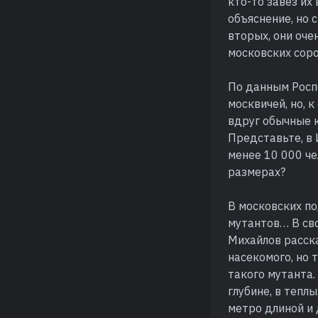
кто-то завез их 
объяснение, но 
вторых, они оче
московских соро
По данным Росп
москвичей, но, 
вдруг обычные 
Представьте, в
менее 10 000 че
размерах?
В московских п
мутантов… В св
Михайлов расск
насекомого, но 
такого мутанта.
глубине, в тепл
метро длиной и 