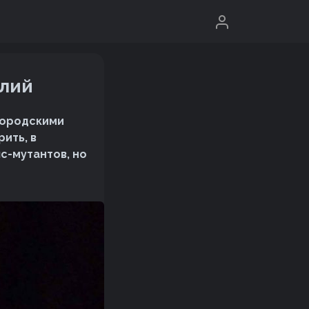
елий
 городскими
рить, в
с-мутантов, но