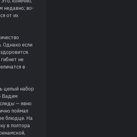
 Это, конечно,
м недавно; во-
ся от их
личество
. Однако если
оздоровится.
 гибнет не
величатся в
ть целый набор
» Вадим
 следы — явно
лично поймал
шее блюдце. На
жку в полтора
ринамской,