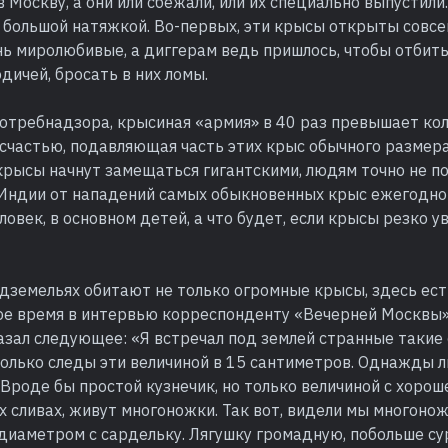
в Москву, а они или сбежали, или их специально выпустили.
с большой натяжкой. Во-первых, эти крысы открыты совсе
нь миролюбивые, а диггерам ведь пришлось, чтобы отбить
дичей, бросать в них ломы.
отребнадзора, крысиная «армия» в 40 раз превышает ко
к счастью, подавляющая часть этих крыс обычного размера
крысы начнут замещаться гигантскими, людям точно не п
 Индии от нападений самых обыкновенных крыс ежегодно
ловек, в основном детей, а что будет, если крысы резко у
одземельях обитают не только огромные крысы, здесь ес
ое время в интервью корреспонденту «Вечерней Москвы
азал следующее: «Я встречал под землей странные такие
только следы эти величиной в 15 сантиметров. Однажды 
 Вроде бы простой кузнечик, но только величиной с хоро
ых сливах, живут многоножки. Так вот, видели мы многоно
диаметром с сардельку. Лягушку громадную, побольше су