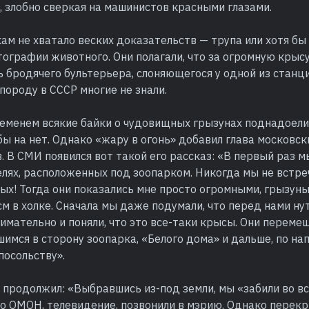
, злобно сверкая на машинистов красными глазами.
ам не хватало веских доказательств — трупа или хотя б
тографии животного. Они полагали, что за огромную крыс
 бродячего бультерьера, слоняющегося у одной из станц
 породу в СССР многие не знали.
ременем всякие байки о чудовищных грызунах поднадоели 
бы на нет. Однако «жару в огонь» добавил глава московск
 В СМИ появился вот такой его рассказ: «В первый раз м
лях, расположенных под зоопарком. Никогда мы не встре
х! Тогда они показались мне просто огромными, грызуны
 см в холке. Сначала мы даже подумали, что перед нами ну
имательно и поняли, что это все-таки крысы. Они переме
шимся в сторону зоопарка, «Белого дома» и дальше, по н
посольству».
продолжил: «Выбравшись из-под земли, мы «забили во вс
то ОМОН, телевидение, позвонили в мэрию. Однако перек