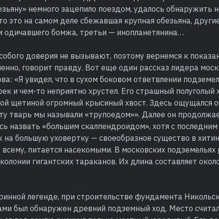
зьяну» немного зацепило поездом, удалось обнаружить н
то это на самом деле сбежавшая крупная обезьяна, други
м одичавшего бомжа, третьи — инопланетянина…
особого доверия не вызывают, поэтому вернемся к показа
енно, говорит правду. Вот еще один рассказ лидера мос
а: «Я увидел, что в сухом боковом ответвлении подземе
ек и чем-то неприятно хрустел. Его страшный полуголый 
ой щетиной огромный крысиный хвост. Здесь ощущался о
Эту тварь мы называли «трупоедом»». Далее он продолжае
ь назвать «большим скалпендроидом», хотя с последним 
ж на большую уховертку — своеобразное существо в хити
о всему, питается насекомыми. В московских подземельях
колонии гигантских тараканов. Их длина составляет окол
аринной легенде, при строительстве фундамента Никольс
ами был обнаружен древний подземный ход. Место счита