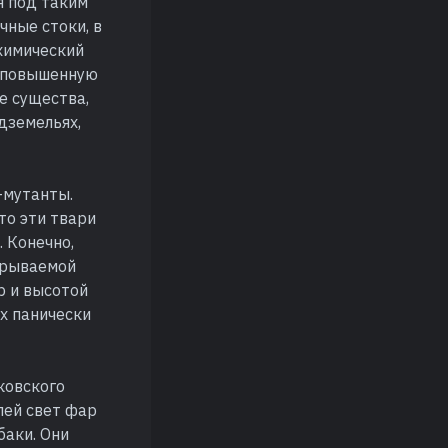
я под таким
чные стоки, в
химический
и повышенную
е существа,
дземельях,
-мутанты.
то эти твари
 Конечно,
скрываемой
р и высотой
их панически
ковского
лей свет фар
баки. Они