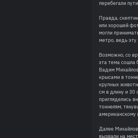
перебегали пути
Правда, скептик
или хорошей фо
могли принимать
метро, ведь эту
Возможно, со в
эта тема сошла 
Вадим Михайлов.
крысами в тонне
крупных животны
см в длину и 30
пригляделись вн
тоннелям, тянув
американскому 
Далее Михайлов 
вызвали на мес