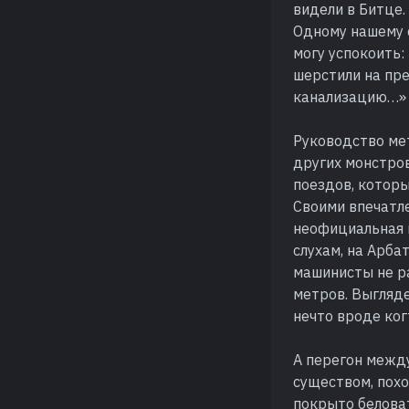
видели в Битце
Одному нашему с
могу успокоить:
шерстили на пре
канализацию…»
Руководство мет
других монстро
поездов, которы
Своими впечатле
неофициальная и
слухам, на Арб
машинисты не р
метров. Выгляде
нечто вроде ког
А перегон межд
существом, похо
покрыто беловат