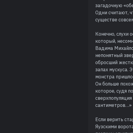
загадочную «обе
Одни считают, ч
существе совсе
Конечно, слухи 
который, несомн
Вадима Михайлов
непонятный звер
обросший жестк
запах мускуса. 
монстра пришлос
Он больше похо
которое, судя п
сверхпопуляция 
сантиметров…»
Если верить ст
Яузскими ворот