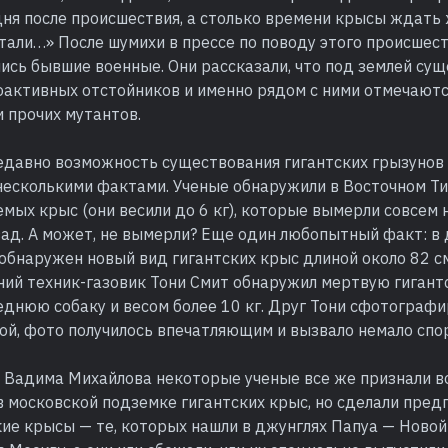
дня после происшествия, а столько времени крысы ждать
стали…» После шумихи в прессе по поводу этого происшес
ись бывшие военные. Они рассказали, что под землей су
оактивных отстойников и именно рядом с ними отмечаютс
 прочих мутантов.
едавно возможность существования гигантских грызунов
есколькими фактами. Ученые обнаружили в Восточном Т
мых крыс (они весили до 6 кг), которые вымерли совсем 
зад. А может, не вымерли? Еще один любопытный факт: в
обнаружен новый вид гигантских крыс длиной около 82 см
ний техник-газовик Тони Смит обнаружил мертвую гигант
еднюю собаку и весом более 10 кг. Друг Тони сфотографи
ой, фото получилось впечатляющим и вызвало немало спо
я Вадима Михайлова некоторые ученые все же признали 
 московской подземке гигантских крыс, но сделали пред
ие крысы — те, которых нашли в джунглях Папуа — Новой 