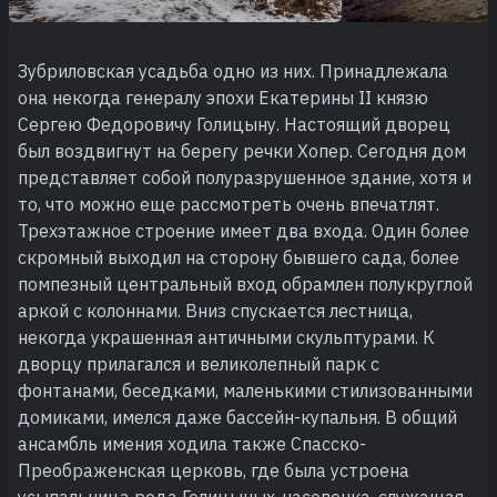
Зубриловская усадьба одно из них. Принадлежала
она некогда генералу эпохи Екатерины II князю
Сергею Федоровичу Голицыну. Настоящий дворец
был воздвигнут на берегу речки Хопер. Сегодня дом
представляет собой полуразрушенное здание, хотя и
то, что можно еще рассмотреть очень впечатлят.
Трехэтажное строение имеет два входа. Один более
скромный выходил на сторону бывшего сада, более
помпезный центральный вход обрамлен полукруглой
аркой с колоннами. Вниз спускается лестница,
некогда украшенная античными скульптурами. К
дворцу прилагался и великолепный парк с
фонтанами, беседками, маленькими стилизованными
домиками, имелся даже бассейн-купальня. В общий
ансамбль имения ходила также Спасско-
Преображенская церковь, где была устроена
усыпальница рода Голицыных, часовенка, служащая