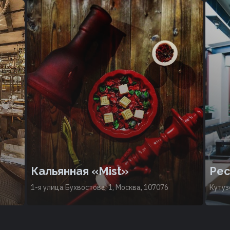
Кальянная «Mist»
Рес
1-я улица Бухвостова, 1, Москва, 107076
Кутуз