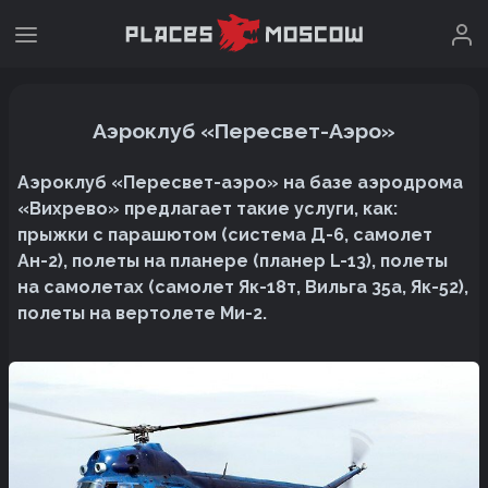
Аэроклуб «Пересвет-Аэро»
Аэроклуб «Пересвет-аэро» на базе аэродрома
«Вихрево» предлагает такие услуги, как:
прыжки с парашютом (система Д-6, самолет
Ан-2), полеты на планере (планер L-13), полеты
на самолетах (самолет Як-18т, Вильга 35а, Як-52),
полеты на вертолете Ми-2.