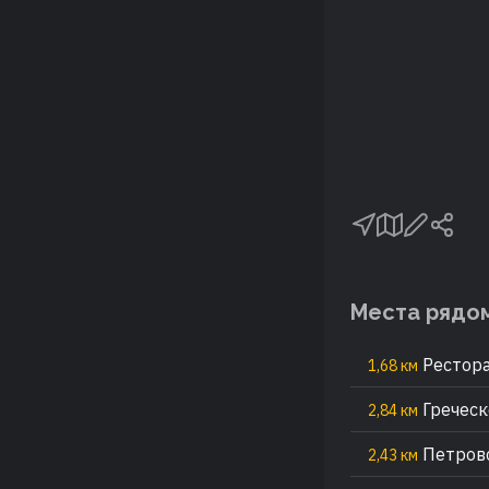
Места рядо
Рестора
1,68 км
Греческ
2,84 км
Петров
2,43 км