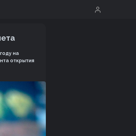
мета
году на
ента открытия