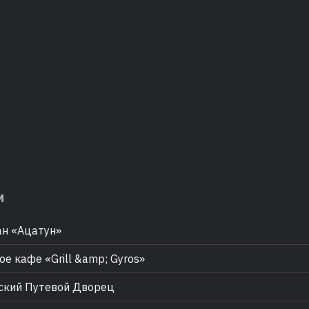
м
н «Ацатун»
ое кафе «Grill &amp; Gyros»
ский Путевой Дворец