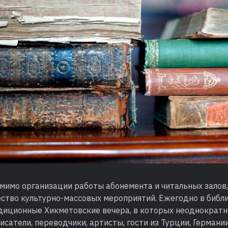
омимо организации работы абонемента и читальных залов
ество культурно-массовых мероприятий. Ежегодно в библ
диционные Хикметовские вечера, в которых неоднократн
писатели, переводчики, артисты, гости из Турции, Германи