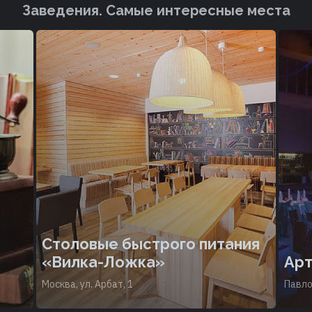
Заведения. Cамые интересные места
Столовые быстрого питания
«Вилка-Ложка»
Арт
Москва, ул. Арбат, 1
Павло