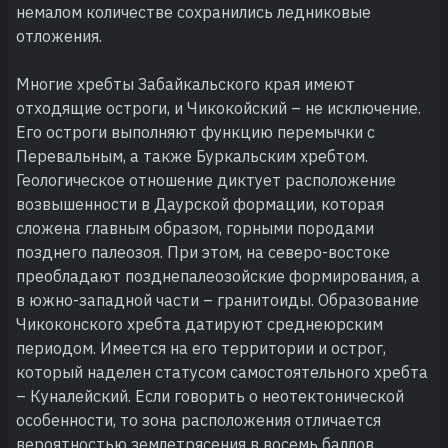
немалом количестве сохранились ледниковые
отложения.
Многие хребты Забайкальского края имеют
отходящие остроги, и Чикокойский – не исключение.
Его остроги выполняют функцию перемычки с
Перевальным, а также Буркальским хребтом.
Геологическое отношение диктует расположение
возвышенности в Даурской формации, которая
сложена главным образом, горными породами
позднего палеозоя. При этом, на северо-востоке
преобладают позднепалеозойские формирования, а
в южно-западной части – гранитоиды. Образование
Чикоконского хребта датируют среднеюрским
периодом. Имеется на его территории и острог,
который наделен статусом самостоятельного хребта
– Куналейский. Если говорить о неотектонической
особенности, то зона расположения отличается
вероятностью землетрясения в восемь баллов.