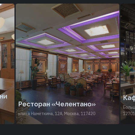
ни
Каф
Ресторан «Челентано»
Больш
улица Намёткина, 12А, Москва, 117420
12701