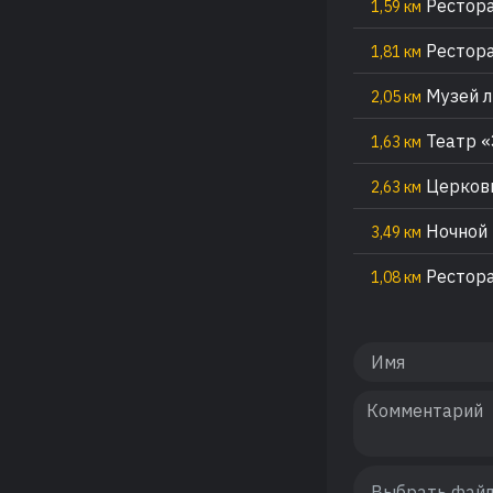
Рестора
1,59 км
Рестора
1,81 км
Музей л
2,05 км
Театр 
1,63 км
Церковь
2,63 км
Ночной 
3,49 км
Рестор
1,08 км