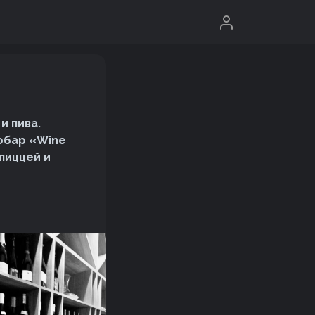
и пива.
робар «Wine
пиццей и