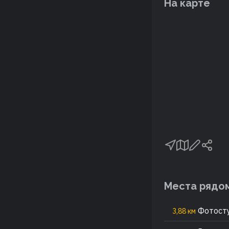
На карте
Места рядо
Фотосту
3,88 км