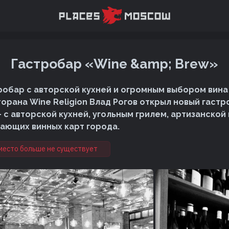
Гастробар «Wine &amp; Brew»
робар с авторской кухней и огромным выбором вина 
орана Wine Religion Влад Рогов открыл новый гаст
 с авторской кухней, угольным грилем, артизанской 
ающих винных карт города.
место больше не существует