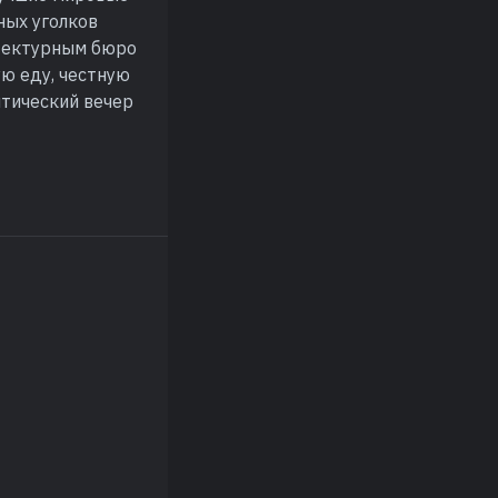
ных уголков
итектурным бюро
ую еду, честную
нтический вечер