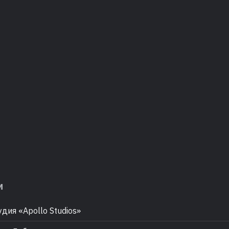
м
дия «Apollo Studios»