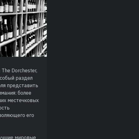
The Dorchester,
Особый раздел
рля представить
мания: более
ших местечковых
ость
зволяющего его
лучшие мировые