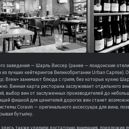
о заведения — Шарль Виссер (ранее — лондонские отели 
 из лучших кейтерингов Великобритании Urban Caprise). 
p; Brew» занимают блюда с гриля, без которых кухню Ша
жно. Винная карта ресторана заслуживает отдельного вни
ий, выбор вин от заслуженных производителей до неболь
оящей фишкой для ценителей дорогих вин станет возможн
истемы Coravin — оригинального аксессуара для вина, по
рывая бутылку.
 здесь также уделили достаточно внимания, предложив 