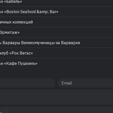
н «Бабель»
н «Boston Seafood &amp; Bar»
ичных коллекций
«Эрмитаж»
 Варвары Великомученицы на Варварке
клуб «Рок Вегас»
ан «Кафе Пушкинъ»