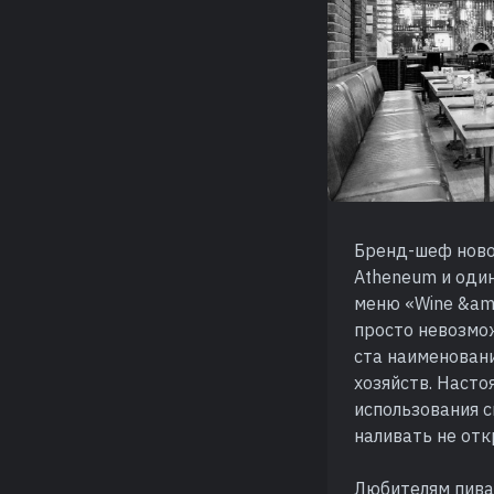
Бренд-шеф новог
Atheneum и один
меню «Wine &am
просто невозмо
ста наименован
хозяйств. Наст
использования с
наливать не отк
Любителям пива