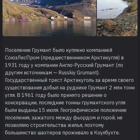
Поселение Грумант было куплено компанией
СоюзЛесПром (предшественником Арктикугля) в
1931 году у компании Англо-Русский Грумант (по
другим источникам — Russkiy Grumant).
Государственный трест Арктикуголь за время своего
существования добыл на руднике Грумант 2 млн тонн
угля. В 1961 году было принято решение о
консервации, последние тонны грумантского угля
были выданы 15 июля. Географическое положение
поселения, зажатого между фьордом и горой, не
позволяло строительства жилья, поэтому
большинство шахтеров проживало в Коулбухте.