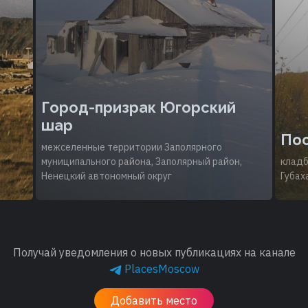
Город-призрак Югорский
шар
Пос
межселенные территории Заполярного
муниципального района, Заполярный район,
кладб
Ненецкий автономный округ
Губах
Получай уведомления о новых публикациях на канале
PlacesMoscow
Добавить место