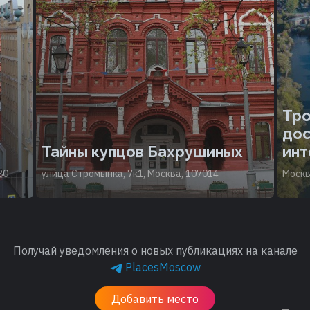
Тро
дос
Тайны купцов Бахрушиных
инт
80
улица Стромынка, 7к1, Москва, 107014
Моск
Получай уведомления о новых публикациях на канале
PlacesMoscow
Добавить место