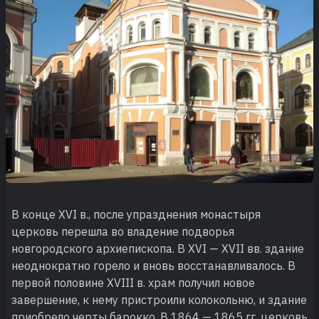
В конце XVI в., после упразднения монастыря
церковь перешла во владение подворья
новгородского архиепископа. В XVI — XVII вв. здание
неоднократно горело и вновь восстанавливалось. В
первой половине XVIII в. храм получил новое
завершение, к нему пристроили колокольню, и здание
приобрело черты барокко. В 1864 — 1865 гг. церковь