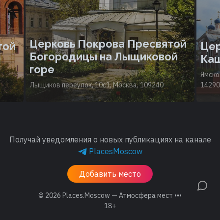
Церковь Покрова Пресвятой
той
Цер
Богородицы на Лыщиковой
Ка
горе
Ямско
Лыщиков переулок, 10с1, Москва, 109240
14290
Получай уведомления о новых публикациях на канале
PlacesMoscow
Добавить место
© 2026
Places.Moscow — Атмосфера мест •••
18+