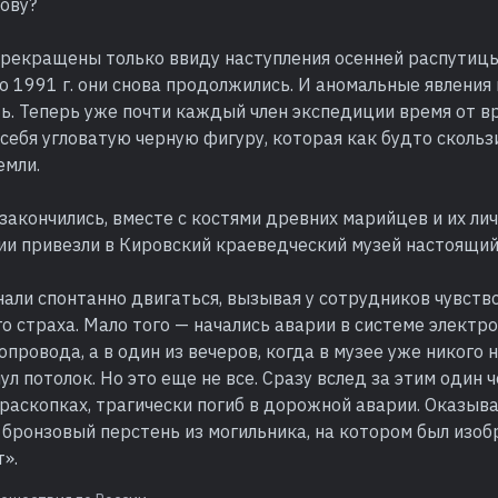
ову?
рекращены только ввиду наступления осенней распутицы 
 1991 г. они снова продолжились. И аномальные явления 
ь. Теперь уже почти каждый член экспедиции время от в
себя угловатую черную фигуру, которая как будто скольз
емли.
закончились, вместе с костями древних марийцев и их л
ии привезли в Кировский краеведческий музей настоящий
али спонтанно двигаться, вызывая у сотрудников чувств
 страха. Мало того — начались аварии в системе электр
провода, а в один из вечеров, когда в музее уже никого н
ул потолок. Но это еще не все. Сразу вслед за этим один 
аскопках, трагически погиб в дорожной аварии. Оказыва
 бронзовый перстень из могильника, на котором был изо
».