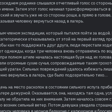
соседнем роднике слышался отчетливый голос со стороны
о имени. Затем этот голос начинал трансформироваться в
ский и звучать уже не со стороны рощи, а прямо в голове,
азывая человеку вернуться назад в лагерь.
дым членом экспедиции, который пытался пойти за водой
категорически отказывались от этой на первый взгляд пр
обы как-то поддержать друг друга, люди перестали ходи
от однажды, когда три человека вновь отправились по вод
при полном штиле началась настоящая буря над их голова
тели огромные сухие сучья, сопровождаемые таким грохот
щий ураган. Сильных повреждений удалось избежать лишь
нно вернулись в лагерь, где было подозрительно тихо…
нь на место раскопок в состоянии сильного испуга приб
агере дежурной. Оказывается, она, находясь там одна, ус
чалу не обратила на них внимания. Затем началось совсем 
но возник сильный ветер. Потом девушка увидела страшн
игуру человека в черном балахоне с капюшоном и бросил