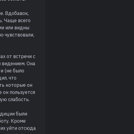
е. Вдобавок,
ь. Чаще всего
ми или видны
о чувствовали,
ах от встречи с
 видением. Она
и (не было
ил, что
ть которые он
е он пользуется
ую слабость.
едиции были
боту. Кроме
 их уйти отсюда