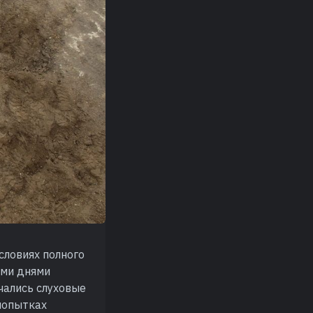
словиях полного
ими днями
чались слуховые
попытках