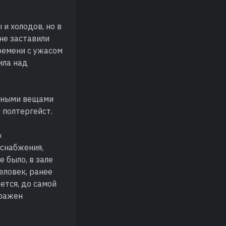
и холодов, но в
не заставили
ремени с ужасом
ила над
ичными вещами
 полтергейст.
о
оснабжения,
е было, в зале
человек, ранее
ется, до самой
бражен