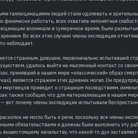
выми галлюцинациями людей стали одолевать и зрительны
о физически работать, всех охватила непонятная слабост
люцинации возникали в сумеречное время, были размыты
зрением. Во всех этих случаях члены экспедиции отчетлив
-то наблюдает.
жется странным, девушке, первоначально испытавшей стр
уществом, удалось выйти на мысленный контакт со своим
зрак, принявший в нашем мире «классический» образ смерт
уках), является стражем этих древних могил. Он предупред
я мертвецов приведет к страшным последствиям, измени
зрак также сообщил, что для материализации в нашем мир
 — вот почему члены экспедиции испытывали беспрестанн
аскопок не могло быть и речи, поскольку все члены эксп
рными обязательствами и должны были выполнить эту ра
ть вышестоящему начальству, что какой-то дух заставляет