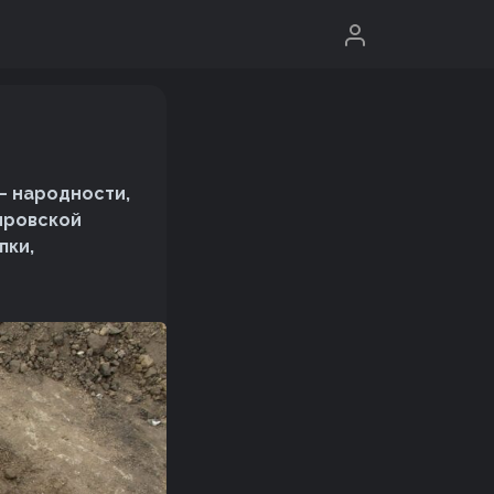
— народности,
ировской
пки,