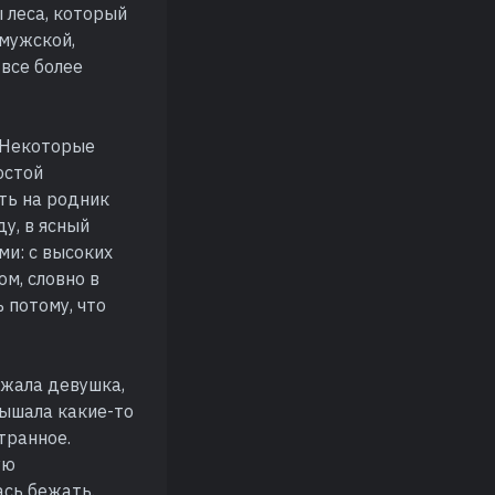
 леса, который
 мужской,
 все более
. Некоторые
остой
ть на родник
у, в ясный
ми: с высоких
ом, словно в
 потому, что
ежала девушка,
лышала какие-то
странное.
ую
ась бежать.