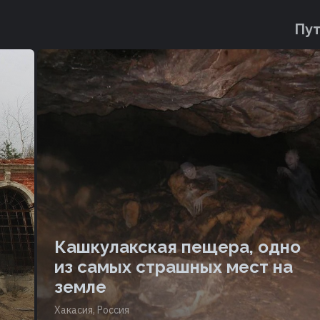
Пут
Кашкулакская пещера, одно
из самых страшных мест на
земле
Хакасия, Россия