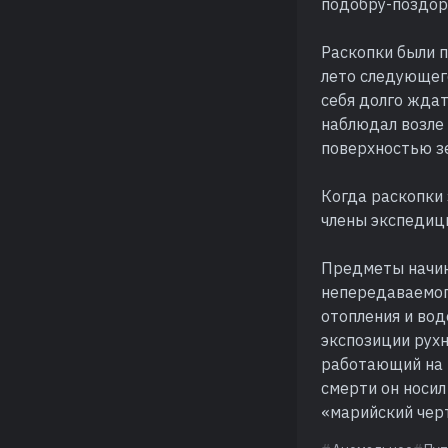
подобру-поздор
Раскопки были п
лето следующего
себя долго ждат
наблюдал возле 
поверхностью з
Когда раскопки 
члены экспедиц
Предметы начин
непередаваемого
отопления и водо
экспозиции рухн
работающий на р
смерти он носил
«марийский черт