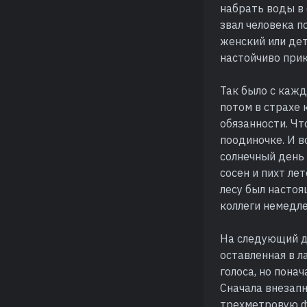
набрать воды в 
звал человека п
женский или дет
настойчиво прик
Так было с каж
потом в страхе 
обязанности. Чт
поодиночке. И в
солнечный день 
сосен и пихт ле
лесу был настоя
коллеги немедле
На следующий де
оставленная в л
голоса, но пона
Сначала внезап
трехметровую ф