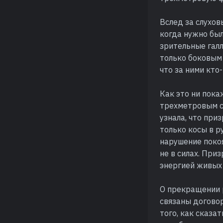
Вслед за слухо
когда нужно был
зрительные гал
только боковым 
что за ними кто
Как это ни пока
трехметровым с
узнала, что при
только косы в р
нарушение поко
не в силах. При
энергией живых
О прекращении р
связаны догово
того, как сказа