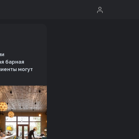
ми
ая барная
лиенты могут