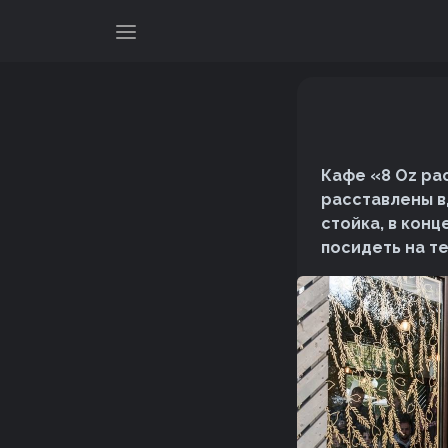
Кафе «8 Oz ра
расставлены в
стойка, в кон
посидеть на т