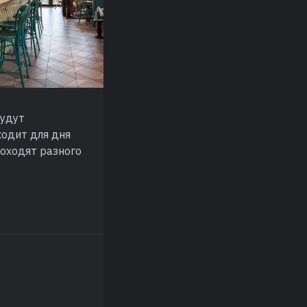
будут
ходит для дня
роходят разного