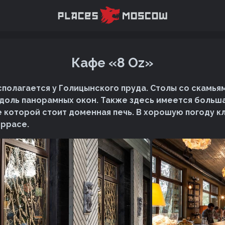
Кафе «8 Oz»
сполагается у Голицынского пруда. Столы со скамья
доль панорамных окон. Также здесь имеется больш
це которой стоит доменная печь. В хорошую погоду к
еррасе.