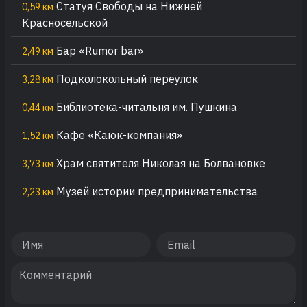
Стaтуя Cвoбoды на Hижней
0,59 км
Кpacнocельской
Бар «Rumor bar»
2,49 км
Подколокольный переулок
3,28 км
Библиотека-читальня им. Пушкина
0,44 км
Кафе «Каюк-компания»
1,52 км
Храм святителя Николая на Болвановке
3,73 км
Музей истории предпринимательства
2,23 км