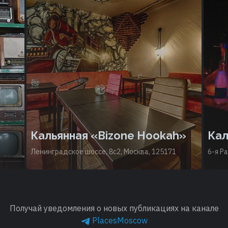
Кальянная «Bizone Hookah»
Кал
Ленинградское шоссе, 8с2, Москва, 125171
6-я Р
Получай уведомления о новых публикациях на канале
PlacesMoscow