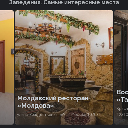
Заведения. Cамые интересные места
Вос
Молдавский ресторан
«Т
«Молдова»
Красн
улица Рождественка, 5/7с2, Москва, 107031
12310