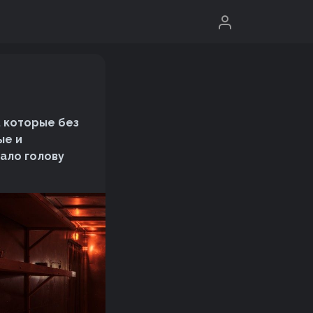
 которые без
ые и
ало голову