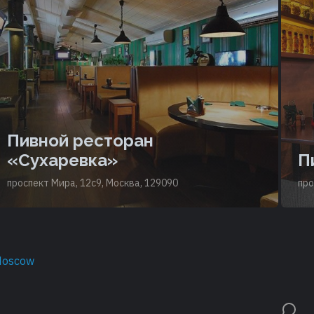
Пивной ресторан
«Сухаревка»
П
проспект Мира, 12с9, Москва, 129090
про
Moscow