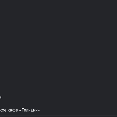
м
кое кафе «Телиани»