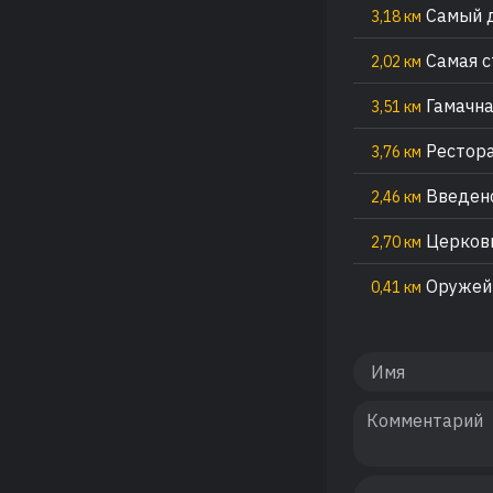
Самый д
3,18 км
Самая с
2,02 км
Гамачна
3,51 км
Рестор
3,76 км
Введенс
2,46 км
Церковь
2,70 км
Оружейн
0,41 км