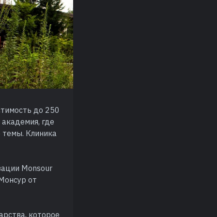
стимость до 250
 академия, где
 темы. Клиника
зации Monsour
 Монсур от
арства, которое