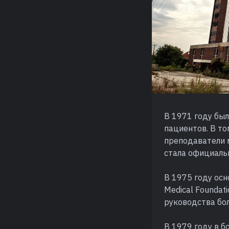
В 1971 году был
пациентов. В то
преподаватели 
стала официаль
В 1975 году ос
Medical Foundat
руководства бо
В 1979 году в б