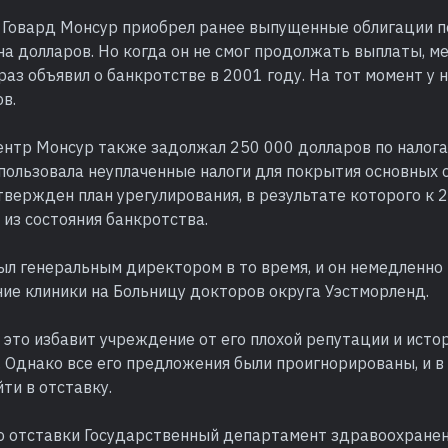
х Говард Монсур приобрел ранее выпущенные облигации 
на долларов. Но когда он не смог продолжать выплаты, 
раз объявил о банкротстве в 2001 году. На тот момент у н
в.
нтр Монсур также задолжал 250 000 долларов по налога
спользовала неуплаченные налоги для покрытия основных
твержден план урегулирования, в результате которого к 
из состояния банкротства.
ыл генеральным директором в то время, и он немедленно
ие клиники на Больницу докторов округа Уэстморленд.
о это избавит учреждение от его плохой репутации и ист
 Однако все его предложения были проигнорированы, и в
йти в отставку.
го отставки Государственный департамент здравоохране