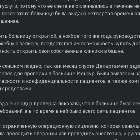
 услуги, потому что ее счета не оплачивались в течение н
 после этого больнице была выдана четвертая временная
ешенная.
ть больницу открытой, в ноябре того же года руководст
ужебную записку, предоставив им возможность купить до
жность открыть свои собственные клиники в башне.
о слишком поздно, так как месяц спустя Департамент зд
ровел две проверки в больнице Монсур. Были выявлены н
пасности и конфиденциальности пациентов, а также конт
 средствами.
ода еще одна проверка показала, что в больнице было с
бований, а в то время в ней было всего семь пациентов.
 ограниченную операционную лицензию, которая означал
гла проводить операции или проводить анестезию, и рук