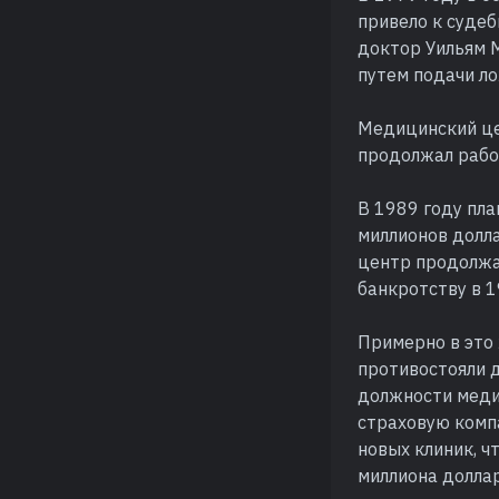
привело к суде
доктор Уильям М
путем подачи ло
Медицинский цен
продолжал работ
В 1989 году пл
миллионов долл
центр продолжа
банкротству в 1
Примерно в это
противостояли д
должности медиц
страховую компа
новых клиник, ч
миллиона доллар