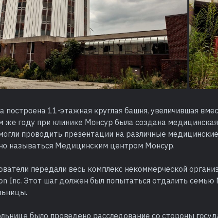
а построена 11-этажная круглая башня, увеличившая вме
м же году при клинике Монсур была создана медицинская
могли проводить презентации на различные медицинские
но называться Медицинским центром Монсур.
нователи передали весь комплекс некоммерческой органи
ion Inc. Этот шаг должен был попытаться отдалить семью
льницы.
ольнице было проведено расследование со стороны госуд