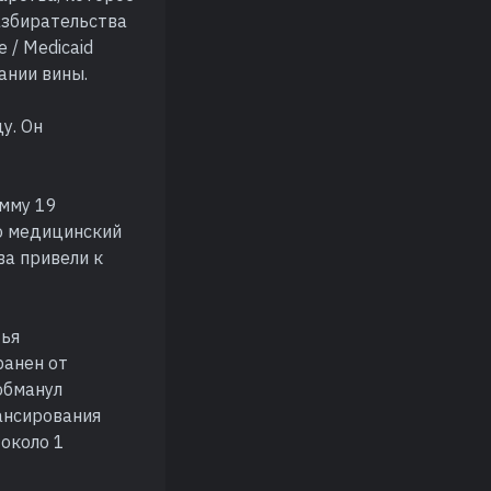
азбирательства
 / Medicaid
ании вины.
у. Он
умму 19
о медицинский
а привели к
тья
ранен от
обманул
нансирования
 около 1