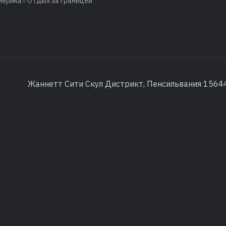
мерика
Отдых за границей
Жаннетт Сити Скул Дистрикт, Пенсильвания 1564