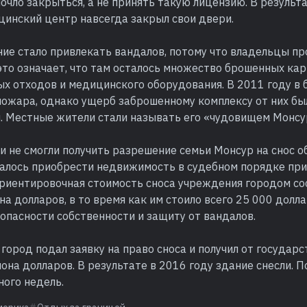
чло закрыться, а не принять такую ​​лицензию. В результ
цинский центр навсегда закрыл свои двери.
ие стало привлекать вандалов, потому что владельцы пр
 это означает, что там осталось множество брошенных кар
ых отходов и медицинского оборудования. В 2011 году в
пожара, однако ущерб заброшенному комплексу от них бы
. Местные жители стали называть его «чудовищем Монсу
и не смогли получить разрешение семьи Монсур на снос об
далось приобрести недвижимость в судебном порядке при
Ориентировочная стоимость сноса учреждения городом со
на долларов, в то время как им стоило всего 25 000 долла
опасности собственности и защиту от вандалов.
 город подал заявку на право сноса и получил от государс
она долларов. В результате в 2016 году здание снесли.
ного недель.