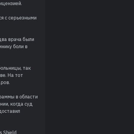
ицензией.
ся с серьезными
два врача были
нику боли в
больницы, так
ве. На тот
ров.
раммы в области
нии, когда суд
доставил
 Shield