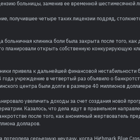
ензию больницы, заменив ее временной шестимесячной л
ие, получившее четыре таких лицензии подряд, столкнет
а больничная клиника боли была закрыта после того, как 
что планировали открыть собственную конкурирующую кли
иники привела к дальнейшей финансовой нестабильности 
 года учреждение в четвертый раз объявило о банкротст
нского центра были долги в размере 40 миллионов долла
анировало увеличить доходы за счет создания новой прог
ериатрии. Казалось, что дела идут в правильном направле
банкротстве после того, как анонимный жертвователь пре
ллиона долларов.
 потерпела серьезную неудачу, когда Highmark Blue Cross