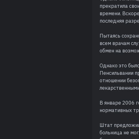
прекратила свои
времени. Вскоре
последняя разр
Пытаясь сохрани
всем врачам сл
обмен на возмо
Однако это был
Пенсильвании п
отношении безо
лекарственными
В январе 2006 г
нормативных тре
Штат предложил
больница не мо