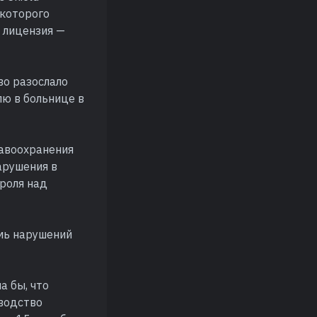
екоторого
 лицензия —
во разослало
лю в больнице в
равоохранения
арушения в
роля над
емь нарушений
а бы, что
оводство