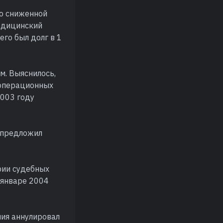
по сниженной
медицинский
его был долг в 1
м. Выяснилось,
 операционных
2003 году
 предложил
ории судебных
 январе 2004
ния аннулировал