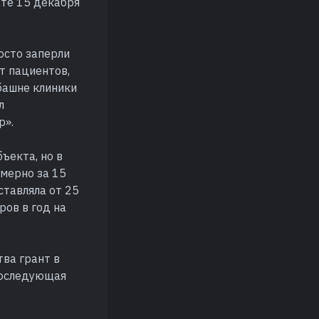
ате 15 декабря
осто заперли
т пациентов,
 башне клиники
л
р».
ъекта, но в
мерно за 15
ставляла от 25
ров в год на
тва грант в
 Последующая