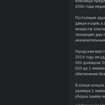
больницы предпо
2006 года меди
Пустующее здан
двери и ушли, а
лекарств, опасн
произошло два 
незначительным
Городские власт
2014 году им у
000 долларов. 
000 до 1 миллио
обеспечение без
В конце концов,
размере 1 милли
уборка заняла м