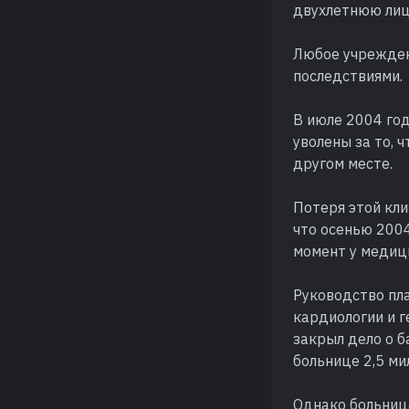
двухлетнюю лиц
Любое учрежден
последствиями.
В июле 2004 год
уволены за то, 
другом месте.
Потеря этой кл
что осенью 2004
момент у медици
Руководство пл
кардиологии и г
закрыл дело о 
больнице 2,5 ми
Однако больница