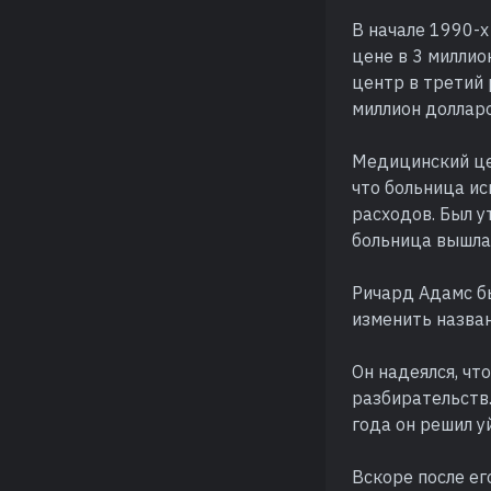
В начале 1990-
цене в 3 миллио
центр в третий 
миллион долларо
Медицинский це
что больница и
расходов. Был у
больница вышла 
Ричард Адамс б
изменить назван
Он надеялся, чт
разбирательств.
года он решил у
Вскоре после е