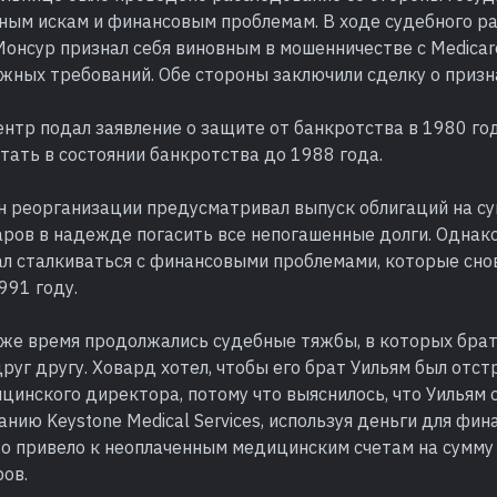
бным искам и финансовым проблемам. В ходе судебного р
онсур признал себя виновным в мошенничестве с Medicare
жных требований. Обе стороны заключили сделку о призн
тр подал заявление о защите от банкротства в 1980 год
ать в состоянии банкротства до 1988 года.
ан реорганизации предусматривал выпуск облигаций на с
аров в надежде погасить все непогашенные долги. Однак
л сталкиваться с финансовыми проблемами, которые снов
991 году.
 же время продолжались судебные тяжбы, в которых бра
руг другу. Ховард хотел, чтобы его брат Уильям был отст
инского директора, потому что выяснилось, что Уильям 
нию Keystone Medical Services, используя деньги для фи
то привело к неоплаченным медицинским счетам на сумму
ов.