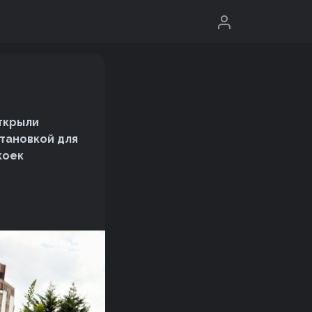
открыли
становкой для
коек