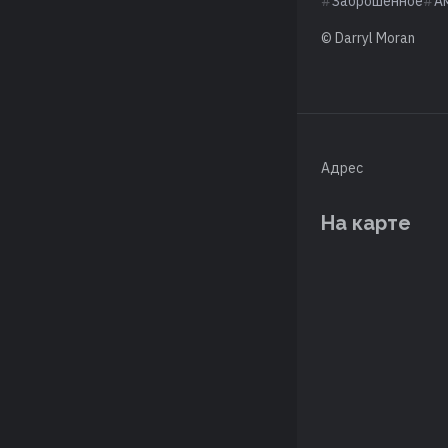
Заброшенное
А
© Darryl Moran
Адрес
На карте