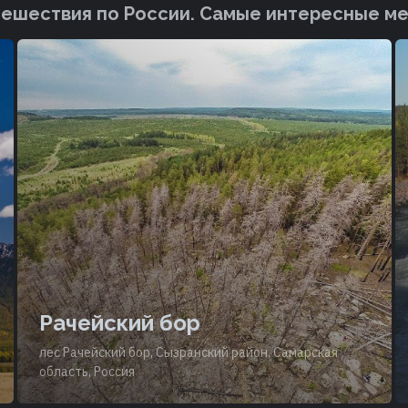
ешествия по России. Cамые интересные м
Рачейский бор
лес Рачейский бор, Сызранский район, Самарская
область, Россия