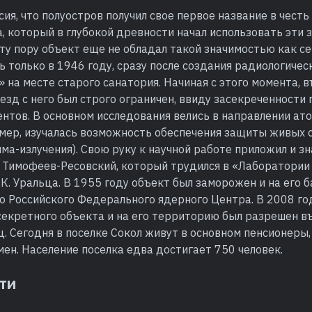
ия, что полуостров получил свое первое название в честь
 который в глубокой древности начал использовать эти 
 ту пору объект еще не обладал такой значимостью как сей
ь только в 1946 году, сразу после создания радиологичес
 на месте старого санатория. Начиная с этого момента, в
зд с него был строго ограничен, ввиду засекреченности
нтов. В основном исследования велись в направлении ат
имер, изучалась возможность обеспечения защиты живых 
ма-излучения). Свою руку к научной работе приложил и 
к Тимофеев-Ресовский, который трудился в «Лаборатории
К. Уральца. В 1955 году объект был заморожен и на его б
о Российского Федерального ядерного Центра. В 2008 го
секретного объекта и на его территорию был разрешен в
. Сегодня в поселке Сокол живут в основном пенсионеры
мен. Население поселка едва достигает 750 человек.
ти