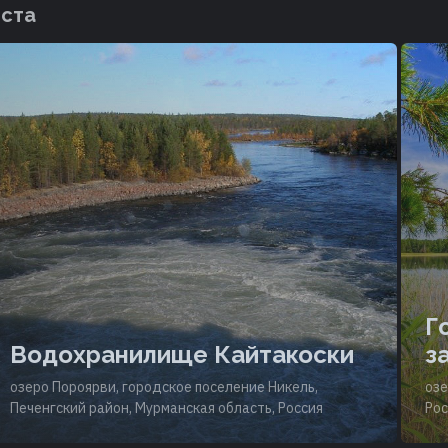
еста
Г
Водохранилище Кайтакоски
з
озеро Пороярви, городское поселение Никель,
озе
Печенгский район, Мурманская область, Россия
Рос