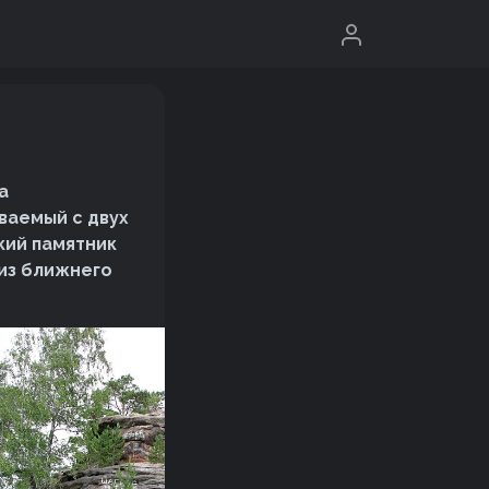
а
ваемый с двух
кий памятник
 из ближнего