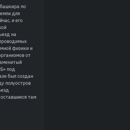
 башкира по
земли для
час, и его
кой
ъезд на
 проводимых
омной физики и
организмов от
знаменитый
 Б» под
азе был создан
ду полуостров
ъезд
, оставшиеся там