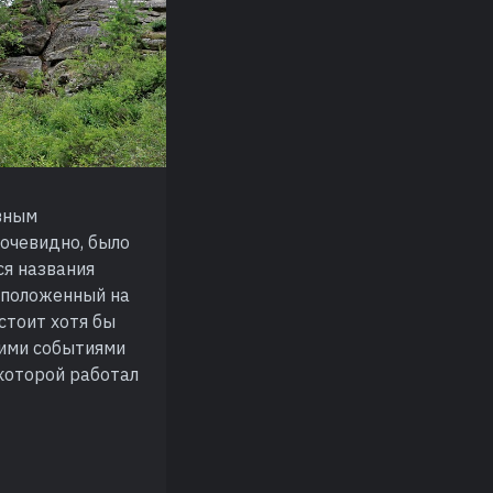
овным
 очевидно, было
ся названия
асположенный на
стоит хотя бы
кими событиями
 которой работал