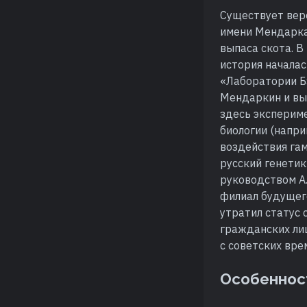
Существует верс
имени Мендарка,
выпаса скота. В
история началас
«Лаборатории Б»
Мендаркин и вые
здесь экспериме
биологии (напр
воздействия гам
русский генети
руководством А.
филиал будущег
утратил статус 
гражданских лиц
с советских вре
Особеннос