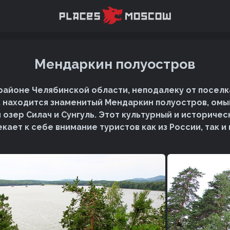
Мендаркин полуостров
районе Челябинской области, неподалеку от поселк
 находится знаменитый Мендаркин полуостров, омы
 озер Силач и Сунгуль. Этот культурный и историчес
кает к себе внимание туристов как из России, так и