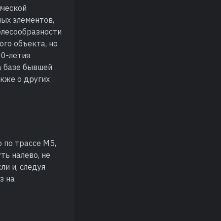
ической
ых элементов,
елесообразности
ого объекта, но
00-летия
а базе бывшей
акже о других
 по трассе М5,
ть налево, не
ли и, следуя
з на