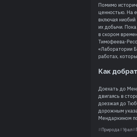
Помимо историче
ценностью. На 
включая ниобий 
их добычи. Пока
в скором времен
Тимофеева-Ресо
«Лаборатории Б»
работах, которы
Как добра
Доехать до Мен
двигаясь в стор
доезжая до Тюбу
дорожным указат
Мендаркином по
Природа
Урал