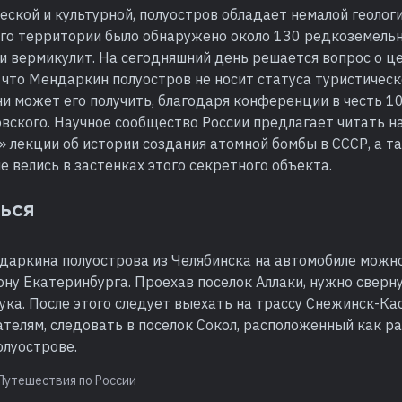
ской и культурной, полуостров обладает немалой геолог
его территории было обнаружено около 130 редкоземельн
и вермикулит. На сегодняшний день решается вопрос о ц
 что Мендаркин полуостров не носит статуса туристическ
и может его получить, благодаря конференции в честь 1
вского. Научное сообщество России предлагает читать н
 лекции об истории создания атомной бомбы в СССР, а т
е велись в застенках этого секретного объекта.
ться
даркина полуострова из Челябинска на автомобиле можно
ону Екатеринбурга. Проехав поселок Аллаки, нужно сверну
ка. После этого следует выехать на трассу Снежинск-Кас
елям, следовать в поселок Сокол, расположенный как ра
луострове.
Путешествия по России