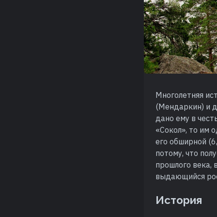
Многолетняя ис
(Мендаркин) и д
дано ему в чест
«Сокол», то им 
его обширной (6
потому, что по
прошлого века, 
выдающийся росс
История