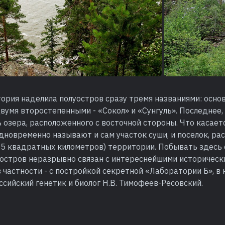
тория наделила полуостров сразу тремя названиями: осн
вумя второстепенными - «Сокол» и «Сунгуль». Последнее,
ь озера, расположенного с восточной стороны. Что касает
одновременно называют и сам участок суши, и поселок, р
,5 квадратных километров) территории. Побывать здесь 
луостров неразрывно связан с интереснейшими историчес
в частности - с постройкой секретной «Лаборатории Б», в
ийский генетик и биолог Н.В. Тимофеев-Ресовский.