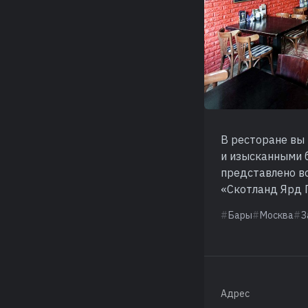
В ресторане вы
и изысканными 
представлено во
«Скотланд Ярд 
Бары
Москва
З
Адрес