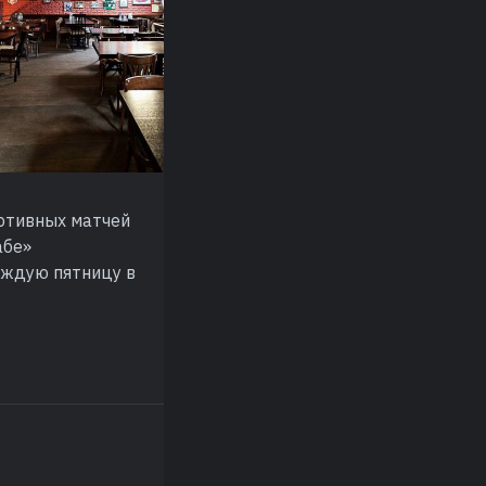
ртивных матчей
абе»
Каждую пятницу в