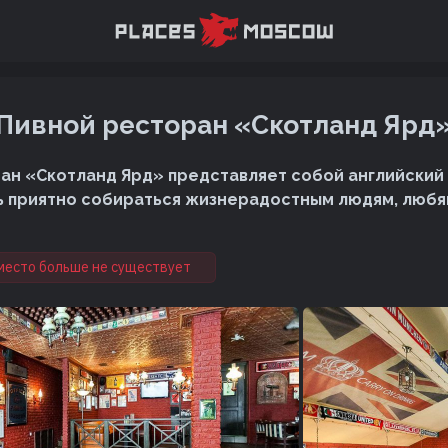
Пивной ресторан «Скотланд Ярд
ан «Скотланд Ярд» представляет собой английский 
ь приятно собираться жизнерадостным людям, люб
место больше не существует