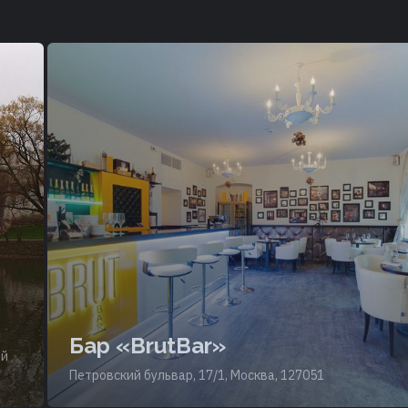
Бар «BrutBar»
ый
Петровский бульвар, 17/1, Москва, 127051