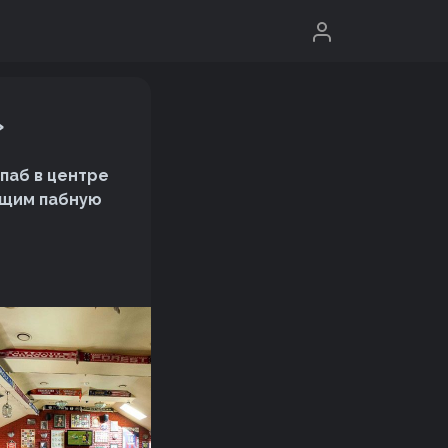
»
паб в центре
ящим пабную