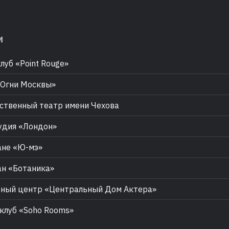
м
луб «Point Rouge»
Огни Москвы»
твенный театр имени Чехова
удия «Лондон»
ане «Ю-мэ»
н «Ботаника»
ный центр «Центральный Дом Актера»
клуб «Soho Rooms»