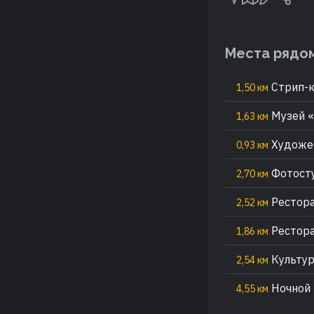
Места рядо
Стрип-к
1,50 км
Музей «
1,63 км
Художес
0,93 км
Фотост
2,70 км
Рестор
2,52 км
Рестора
1,86 км
Культур
2,54 км
Ночной 
4,55 км