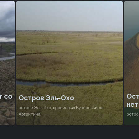
т со
Ост
Остров Эль-Охо
нет
остров Эль-Охо, провинция Буэнос-Айрес,
Аргентина
остро