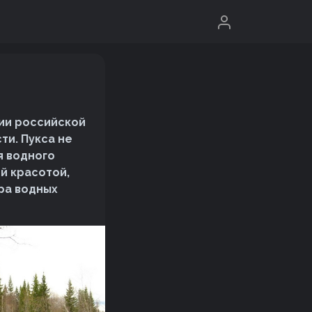
рии российской
ти. Пукса не
я водного
й красотой,
ра водных