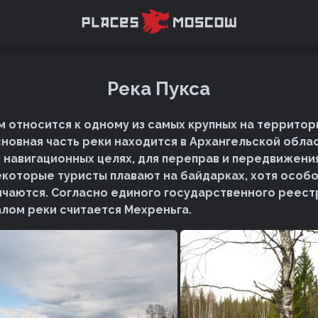
Река Пукса
 относится к одному из самых крупных на террито
новная часть реки находится в Архангельской облас
в навигационных целях, для переправ и передвижени
екоторые туристы плавают на байдарках, хотя особо
ичаются. Согласно единого государственного реест
алом реки считается Мехреньга.