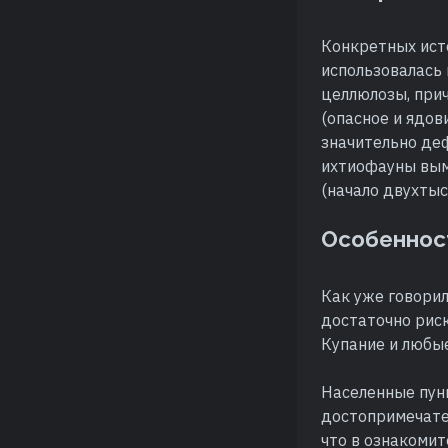
Конкретных исто
использовалась 
целлюлозы, при
(опасное и ядов
значительно де
ихтиофауны вым
(начало двухтыс
Особеннос
Как уже говорил
достаточно риск
Купание и любы
Населенные пун
достопримечате
что в ознакомит