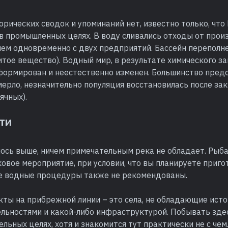
рических сводок и упоминаний нет, известно только, что
в промышленных целях. В воду сливались отходы от прои
чем одновременно с двух предприятий. Бассейн переполн
итое вещество). Водный мир, в результате химического за
формирован и неестественно изменен. Большинство пред
ерло, незначительно популяция восстановилась после за
ячных).
ти
ось выше, ничем примечательным река не обладает. Рыба
овое мероприятие, при условии, что вы планируете приго
е водные процедуры также не рекомендованы.
кты на прибрежной линии – это села, не обладающие ист
льностями и какой-либо инфраструктурой. Побывать зде
ельных целях, хотя и знакомится тут практически не с чем