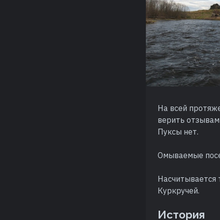
На всей протяже
верить отзывам
Пуксы нет.
Омываемые посел
Насчитывается т
Куркручей.
История