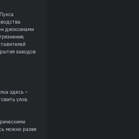
 Пукса
зводства
ен диоксинами
грязнения,
ставителей
крытия заводов
лка здесь –
товить улов.
орическими
сь можно разве
.