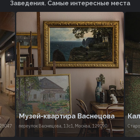
Заведения. Cамые интересные места
Музей-квартира Васнецова
Кал
125047
переулок Васнецова, 13с1, Москва, 129090
Старо