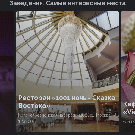
Заведения. Cамые интересные места
Ресторан «1001 ночь - Сказка
Каф
Востока»
«Vi
Краснопресненская набережная, 16с1, Москва,
123100
улица