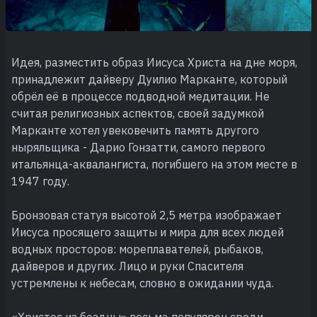
Идея, разместить образ Иисуса Христа на дне моря,
принадлежит дайверу Дуилио Марканте, который
обрёл её в процессе подводной медитации. Не
считая религиозных аспектов, своей задумкой
Марканте хотел увековечить память другого
ныряльщика - Дарио Гонзатти, самого первого
итальянца-аквалангиста, погибшего на этом месте в
1947 году.
Бронзовая статуя высотой 2,5 метра изображает
Иисуса просящего защиты и мира для всех людей
водных просторов: мореплавателей, рыбаков,
дайверов и других. Лицо и руки Спасителя
устремлены к небесам, словно в ожидании чуда.
«Христос из бездны» весьма популярен среди