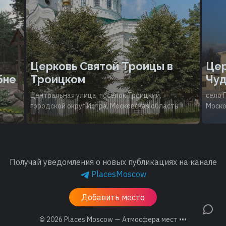
Церковь Святой Троицы в
Цер
бне
Троицком
Чуд
Центральная улица, посёлок Троицкий,
село 
городской округ Истра, Московская область
Моско
Получай уведомления о новых публикациях на канале
PlacesMoscow
Добавить место
© 2026
Places.Moscow — Атмосфера мест •••