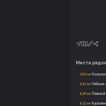
Места рядо
Кожухов
3,85 км
Гиблые 
4,41 км
Пивной 
4,59 км
Кальянн
4,52 км