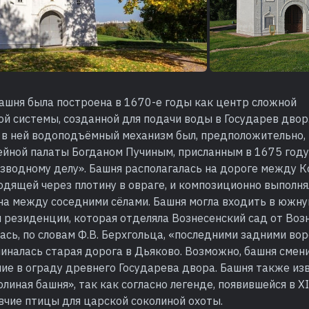
ашня была построена в 1670-е годы как центр сложной
й системы, созданной для подачи воды в Государев двор
в ней водоподъёмный механизм был, предположительно, 
йной палаты Богданом Пучиным, присланным в 1675 году
взводному делу». Башня располагалась на дороге между 
дящей через плотину в овраге, и композиционно выполня
на между соседними сёлами. Башня могла входить в южн
 резиденции, которая отделяла Вознесенский сад от Воз
ась, по словам Ф.В. Берхгольца, «последними задними вор
чиналась старая дорога в Дьяково. Возможно, башня смен
ие в ограду древнего Государева двора. Башня также из
линая башня», так как согласно легенде, появившейся в XI
вчие птицы для царской соколиной охоты.