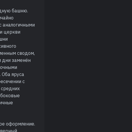
дную башню.
ычайно
с аналогичными
ни церкви
ашни
сивного
аменным сводом,
и дни заменён
рочными
 Оба яруса
есечении с
 средних
, боковые
пичные
ое оформление.
еверный