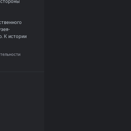
 стороны
ственного
зея-
. К истории
ательности