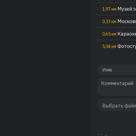
Музей э
1,97 км
Московс
0,33 км
Караоке
0,65 км
Фотост
5,04 км