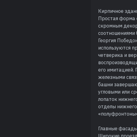
Кирпичное здан
Простая форма 
скромным декор
соотношениями 
Георгия Победон
используются п
четверика и ве
воспроизводящи
его имитацией.
железными связя
башни завершаю
угловыми или с
лопаток нижнего
отделы нижнего
«полуфронтоны»
Главные фасады
Широкие проезд