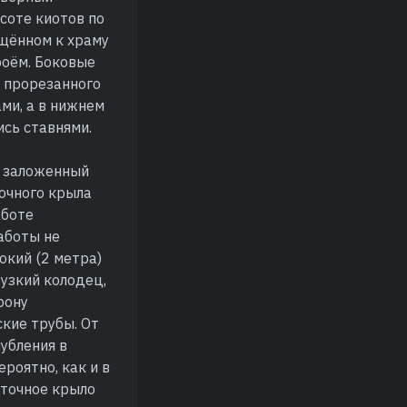
соте киотов по
ащённом к храму
роём. Боковые
, прорезанного
ми, а в нижнем
сь ставнями.
ь заложенный
очного крыла
аботе
аботы не
окий (2 метра)
узкий колодец,
рону
ские трубы. От
убления в
роятно, как и в
сточное крыло