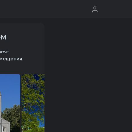
ом
зея-
азмещения