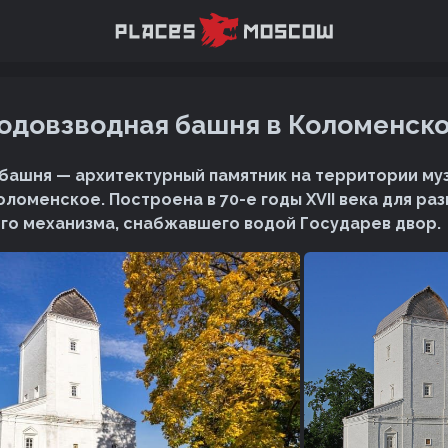
одовзводная башня в Коломенск
башня — архитектурный памятник на территории му
оломенское. Построена в 70-е годы XVII века для р
о механизма, снабжавшего водой Государев двор.