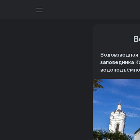
В
Водовзводная 
заповедника К
водоподъёмног