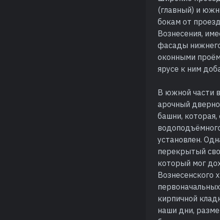
(главный) и юж
бокам от проез
Вознесения, им
фасады нижнего 
оконными проём
ярусе к ним до
В южной части 
арочный дверно
башни, которая,
водоподъёмного 
установлен. Одн
перекрытый сво
который мог дох
Вознесенского х
первоначальных
кирпичной кладк
наши дни, разме