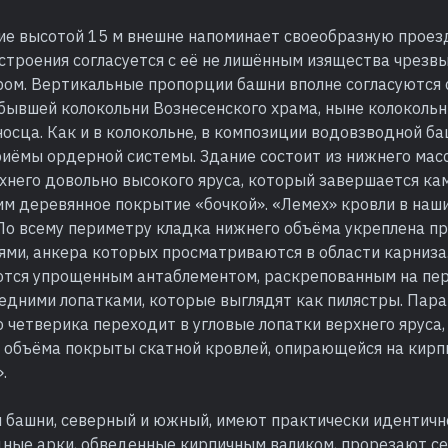
ие высотой 15 м внешне напоминает своеобразную проез
строения согласуется с её не лишённым изящества чрезв
ом. Вертикальные пропорции башни вполне согласуются 
бывшей колокольни Вознесенского храма, ныне колоколь
осца. Как и в колокольне, в композиции водовзводной б
риёмы ордерной системы. Здание состоит из нижнего мас
рхнего довольно высокого яруса, который завершается к
м деревянное покрытие «бочкой». «Лемех» кровли в наш
 По всему периметру кладка нижнего объёма укреплена п
ми, анкера которых просматриваются в области карниза.
тся упрощенным антаблементом, раскрепованным на пер
редними лопатками, которые выглядят как пилястры. Пара
 четверика переходит в угловые лопатки верхнего яруса
 объёма покрыты скатной кровлей, опирающейся на кир
.
 башни, северный и южный, имеют практически идентичн
ные арки, обведенные кирпичным валиком, прорезают с