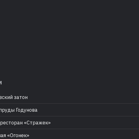
м
ский затон
пруды Годунова
ресторан «Стражек»
ая «Огонек»