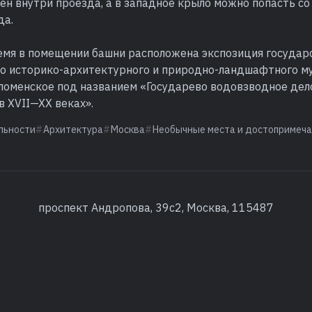
ен внутри проезда, а в западное крыло можно попасть со
да.
емя в помещении башни расположена экспозиция государ
о историко-архитектурного и природно-ландшафтного му
ломенское под названием «Государево водовзводное дело
 XVII—XX веках».
льности
Архитектура
Москва
Необычные места и достопримеч
проспект Андропова, 39с2, Москва, 115487