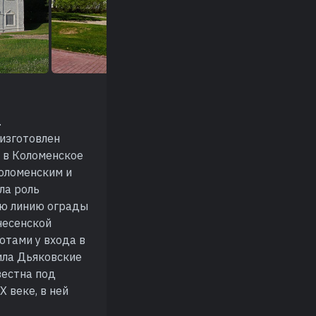
.
изготовлен
 в Коломенское
Коломенским и
ла роль
ую линию ограды
несенской
отами у входа в
ила Дьяковские
вестна под
X веке, в ней