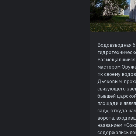
Водовзводная б
гидротехническо
Размещавшийся 
мастером Оруже
«к своему водо
Дьяковым, прохо
связующего зве
бывшей царской
площади и являл
сад», откуда на
ворота, входивш
названием «Соко
содержались ло