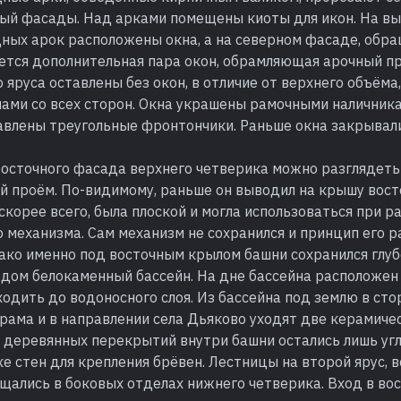
ный фасады. Над арками помещены киоты для икон. На вы
дных арок расположены окна, а на северном фасаде, обр
еется дополнительная пара окон, обрамляющая арочный п
яруса оставлены без окон, в отличие от верхнего объёма
ами со всех сторон. Окна украшены рамочными наличника
бавлены треугольные фронтончики. Раньше окна закрывали
восточного фасада верхнего четверика можно разглядет
й проём. По-видимому, раньше он выводил на крышу вост
 скорее всего, была плоской и могла использоваться при р
механизма. Сам механизм не сохранился и принцип его р
ако именно под восточным крылом башни сохранился глуб
дом белокаменный бассейн. На дне бассейна расположен 
одить до водоносного слоя. Из бассейна под землю в сто
рама и в направлении села Дьяково уходят две керамиче
 деревянных перекрытий внутри башни остались лишь угл
е стен для крепления брёвен. Лестницы на второй ярус, ве
щались в боковых отделах нижнего четверика. Вход в во