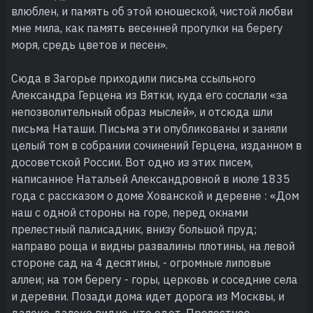
влюблен, и память об этой юношеской, чистой любви
мне мила, как память весенней прогулки на берегу
моря, средь цветов и песен».
Сюда в Загорье приходили письма ссыльного
Александра Герцена из Вятки, куда его сослали «за
непозволительный образ мыслей», и отсюда шли
письма Наташи. Письма эти опубликованы и заняли
целый том в собрании сочинений Герцена, изданном в
досоветской России. Вот одно из этих писем,
написанное Натальей Александровной в июле 1835
года с рассказом о доме Хованской и деревне : «Дом
наш с одной стороны на горе, перед окнами
прелестный палисадник, внизу большой пруд;
направо роща и видны развалины плотины, на левой
стороне сад на 4 десятины, - огромные липовые
аллеи; на том берегу - горы, церковь и соседние села
и деревни. Позади дома идет дорога из Москвы, и
далеко-далеко видно, кто едет. Прелестное