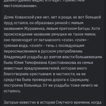
местоположение».
Дома Хованской уже нет, нет и рощи, но вот большой
пруд остался, он образован речкой с милым
названием Журавенка, левым притоком Битцы. Хотя
происхождение название речушки не такое милое,
оно происходит от латышского «zura», «zure» -
грязная вода, «zuret» - течь, с последующим
переосмыслением в русском употреблении.
Владелицей усадьбы до взятия власти большевиками
была Юлия Тимофеевна Крестовникова из семьи
известных предпринимателей, которая иного
благотворила крестьянам: в частности, на ее
средства была проведена дорога к Царицыну,
построена больница. От ее усадьбы тоже ничего не
осталось.
Загорье известно в истории Смутного времени, когда