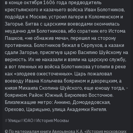
в конце октября 1606 года предводитель
крестьянского и казачьего войска Иван Болотников,
подойдя к Москве, устроил лагери в Коломенском и
Загорье. Битва с царскими воеводами окончилась
неудачно для Болотникова, ибо соратник его Истома
Пашков, «не обнажив меча», перешел на сторону
противника. Болотников бежал в Серпухов, а казаки
сдали Загорье, присягнув царю Василию Шуйскому на
верность. Их не наказали и взяли на царскую службу,
а вот пленных из войска Болотникова утопили в реке
как «злодеев ожесточенных». Царь пожаловал
воеводу Ивана Колычева боярином и дворецким, а
князя Михаила Скопина-Шуйского, еще юношу тогда, -
боярином. Район: Южный, Бирюлево Восточное.
Близлежащие метро: Аннино, Домодедовская,
Орехово, Царицыно, улица Академки Янгеля.
Улицы
ЮАО
История Москвы
© По материалам книги Аверьянова К.А. «История московских