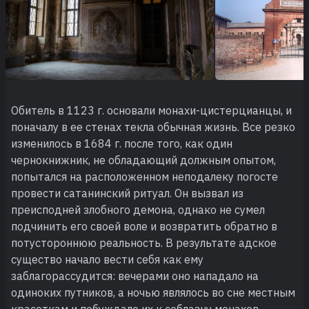
Обитель в 1123 г. основали монахи-цистерцианцы, и
поначалу в ее стенах текла обычная жизнь. Все резко
изменилось в 1684 г. после того, как один
чернокнижник, не обладающий должным опытом,
попытался на расположенном неподалеку погосте
провести сатанинский ритуал. Он вызвал из
преисподней злобного демона, однако не сумел
подчинить его своей воле и возвратить обратно в
потустороннюю реальность. В результате адское
существо начало вести себя как ему
заблагорассудится: вечерами оно нападало на
одиноких путников, а ночью являлось во сне местным
красоткам и побуждало их к соблазну монахов,